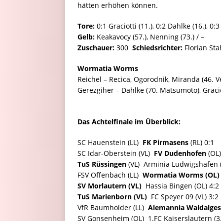
hätten erhöhen können.
Tore:
0:1 Graciotti (11.), 0:2 Dahlke (16.), 0:3
Gelb:
Keakavocy (57.), Nenning (73.) / –
Zuschauer:
300
Schiedsrichter:
Florian Sta
Wormatia Worms
Reichel – Recica, Ogorodnik, Miranda (46. V
Gerezgiher – Dahlke (70. Matsumoto), Gracio
Das Achtelfinale im Überblick:
SC Hauenstein (LL) 
FK Pirmasens
(RL) 0:1
SC Idar-Oberstein (VL) 
FV Dudenhofen
(OL)
TuS Rüssingen
(VL)  Arminia Ludwigshafen 
FSV Offenbach (LL) 
Wormatia Worms (OL)
SV Morlautern (VL)
 Hassia Bingen (OL) 4:2
TuS Marienborn (VL)
 FC Speyer 09 (VL) 3:2
VfR Baumholder (LL) 
Alemannia Waldalges
SV Gonsenheim (OL)  1.FC Kaiserslautern (3.