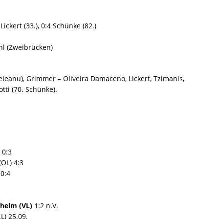
 Lickert (33.), 0:4 Schünke (82.)
hl (Zweibrücken)
eleanu), Grimmer – Oliveira Damaceno, Lickert, Tzimanis,
tti (70. Schünke).
 0:3
(OL) 4:3
0:4
heim (VL)
1:2 n.V.
L) 25.09.