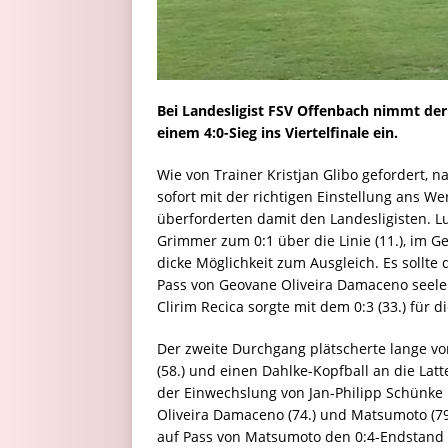
Bei Landesligist FSV Offenbach nimmt der
einem 4:0-Sieg ins Viertelfinale ein.
Wie von Trainer Kristjan Glibo gefordert,
sofort mit der richtigen Einstellung ans W
überforderten damit den Landesligisten. L
Grimmer zum 0:1 über die Linie (11.), im 
dicke Möglichkeit zum Ausgleich. Es sollte 
Pass von Geovane Oliveira Damaceno seelen
Clirim Recica sorgte mit dem 0:3 (33.) für 
Der zweite Durchgang plätscherte lange vor
(58.) und einen Dahlke-Kopfball an die Lat
der Einwechslung von Jan-Philipp Schünk
Oliveira Damaceno (74.) und Matsumoto (79
auf Pass von Matsumoto den 0:4-Endstand (