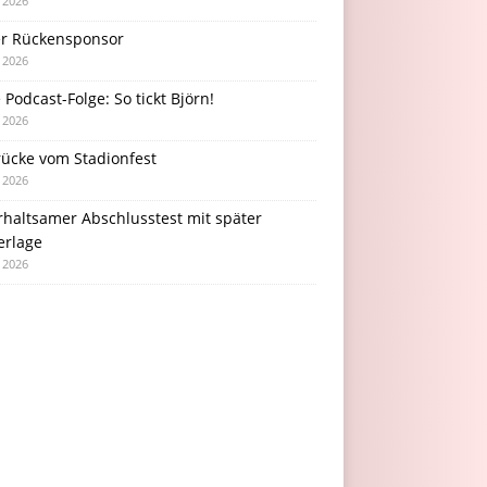
i 2026
r Rückensponsor
i 2026
Podcast-Folge: So tickt Björn!
i 2026
rücke vom Stadionfest
i 2026
rhaltsamer Abschlusstest mit später
erlage
i 2026