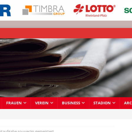
FRAUEN
VEREIN
BUSINESS
STADION
ARC
chtaufgabe souverän gemeistert