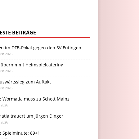
ESTE BEITRÄGE
en im DFB-Pokal gegen den SV Eutingen
ust 2026
 übernimmt Heimspielcatering
ust 2026
Auswärtssieg zum Auftakt
ust 2026
l: Wormatia muss zu Schott Mainz
i 2026
atia trauert um Jürgen Dinger
i 2026
e Spielminute: 89+1