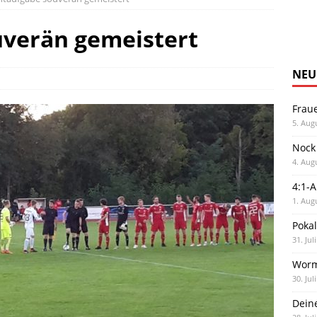
uverän gemeistert
NEU
Frau
5. Aug
Nock
4. Aug
4:1-
1. Aug
Poka
31. Jul
Worm
30. Jul
Dein