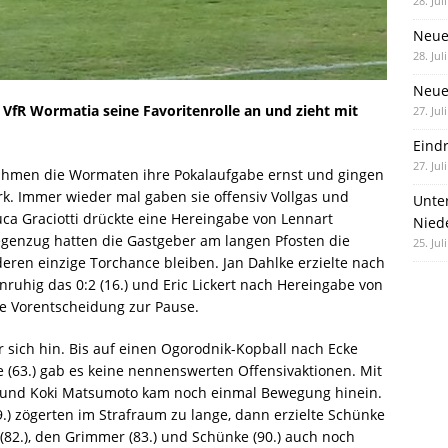
28. Jul
Neue
28. Jul
Neue 
 VfR Wormatia seine Favoritenrolle an und zieht mit
27. Jul
Eind
27. Jul
 nahmen die Wormaten ihre Pokalaufgabe ernst und gingen
erk. Immer wieder mal gaben sie offensiv Vollgas und
Unte
uca Graciotti drückte eine Hereingabe von Lennart
Nied
Gegenzug hatten die Gastgeber am langen Pfosten die
25. Jul
deren einzige Torchance bleiben. Jan Dahlke erzielte nach
ruhig das 0:2 (16.) und Eric Lickert nach Hereingabe von
die Vorentscheidung zur Pause.
 sich hin. Bis auf einen Ogorodnik-Kopball nach Ecke
te (63.) gab es keine nennenswerten Offensivaktionen. Mit
e und Koki Matsumoto kam noch einmal Bewegung hinein.
.) zögerten im Strafraum zu lange, dann erzielte Schünke
82.), den Grimmer (83.) und Schünke (90.) auch noch