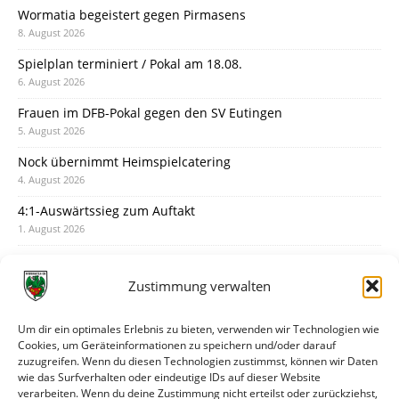
Wormatia begeistert gegen Pirmasens
8. August 2026
Spielplan terminiert / Pokal am 18.08.
6. August 2026
Frauen im DFB-Pokal gegen den SV Eutingen
5. August 2026
Nock übernimmt Heimspielcatering
4. August 2026
4:1-Auswärtssieg zum Auftakt
1. August 2026
Pokal: Wormatia muss zu Schott Mainz
31. Juli 2026
Zustimmung verwalten
Wormatia trauert um Jürgen Dinger
30. Juli 2026
Um dir ein optimales Erlebnis zu bieten, verwenden wir Technologien wie
Cookies, um Geräteinformationen zu speichern und/oder darauf
Deine Spielminute: 89+1
zuzugreifen. Wenn du diesen Technologien zustimmst, können wir Daten
28. Juli 2026
wie das Surfverhalten oder eindeutige IDs auf dieser Website
verarbeiten. Wenn du deine Zustimmung nicht erteilst oder zurückziehst,