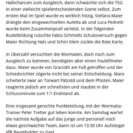
Halbchancen zum Ausgleich, dann schwächte sich die TSG
in einer vielleicht spielentscheidenden Szene selbst. Zum
ersten Mal im Spiel wurde es wirklich hitzig, Stefano Maier
drängte den eingewechselten Auletta ab und Luca Pedretti
wurde beim Zusammenprall verletzt. In der folgenden
Rudelbildung rutschte Fabio Schmidts Schubsversuch gegen
Maier Richtung Hals und Schiri Klein zückte die Rote Karte.
In Überzahl versuchten die Wormaten, doch noch zum
Ausgleich zu kommen, benötigten aber einen Foulelfmeter
dazu. Maier wurde von Graciotti am Fuß getroffen und der
Schiedsrichter zögerte nicht bei seiner Entscheidung. Marx
scheiterte zwar an Torwart Pätzold und dem Pfosten, Maier
reagierte jedoch am schnellsten und staubte in der
Schlussminute zum 1:1-Endstand ab.
Eine insgesamt gerechte Punkteteilung, mit der Wormatia-
Trainer Peter Tretter gut leben konnte. Am Samstag wartet
die nächste Aufgabe auf das junge und personell noch
etwas geschwächte Team, dann ist um 13:30 Uhr Aufsteiger
VfR Baumholder zu Gast.