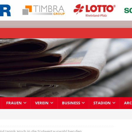
FRAUEN
VEREIN
BUSINESS
STADION
ARC
und Jannik Hoch in die Südwestauswahl berufen