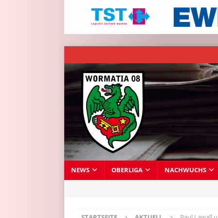
NEWS
OBERLIGA
NACHWUCHS
STARTSEITE
AKTUELL
Paul Lawall 