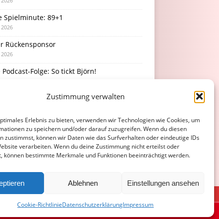
i 2026
e Spielminute: 89+1
i 2026
r Rückensponsor
i 2026
Podcast-Folge: So tickt Björn!
i 2026
Zustimmung verwalten
rücke vom Stadionfest
i 2026
optimales Erlebnis zu bieten, verwenden wir Technologien wie Cookies, um
mationen zu speichern und/oder darauf zuzugreifen. Wenn du diesen
n zustimmst, können wir Daten wie das Surfverhalten oder eindeutige IDs
Website verarbeiten. Wenn du deine Zustimmung nicht erteilst oder
t, können bestimmte Merkmale und Funktionen beeinträchtigt werden.
eptieren
Ablehnen
Einstellungen ansehen
ATENSCHUTZERKLÄRUNG
COOKIE-RICHTLINIE (EU)
Cookie-Richtlinie
Datenschutzerklärung
Impressum