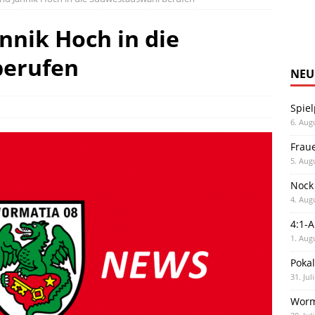
nnik Hoch in die
berufen
NEU
Spiel
6. Aug
Frau
5. Aug
Nock
4. Aug
4:1-
1. Aug
Poka
31. Jul
Worm