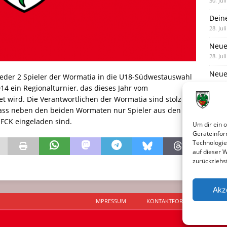
30. Jul
Dein
28. Jul
Neue
28. Jul
Neue 
ieder 2 Spieler der Wormatia in die U18-Südwestauswahl
27. Jul
014 ein Regionalturnier, das dieses Jahr vom
t wird. Die Verantwortlichen der Wormatia sind stolz auf
Eind
 dass neben den beiden Wormaten nur Spieler aus den
27. Jul
 FCK eingeladen sind.
Um dir ein 
Geräteinfor
Technologie
auf dieser 
zurückziehs
Akz
IMPRESSUM
KONTAKTFORMULAR
D