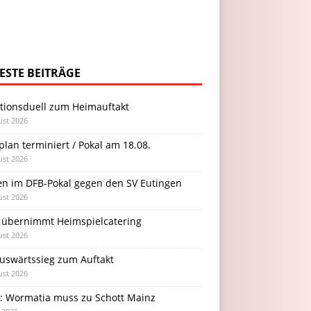
ESTE BEITRÄGE
itionsduell zum Heimauftakt
ust 2026
plan terminiert / Pokal am 18.08.
ust 2026
en im DFB-Pokal gegen den SV Eutingen
ust 2026
 übernimmt Heimspielcatering
ust 2026
Auswärtssieg zum Auftakt
ust 2026
l: Wormatia muss zu Schott Mainz