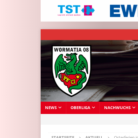
NEWS
OBERLIGA
NACHWUCHS
STARTSEITE
AKTUELL
Osterferien