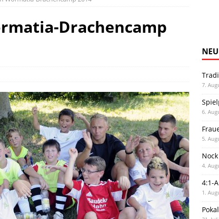
ormatia-Drachencamp
NEU
Trad
7. Aug
Spiel
6. Aug
Frau
5. Aug
Nock
4. Aug
4:1-
1. Aug
Poka