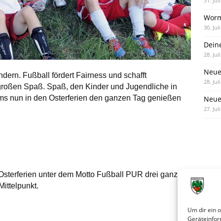
31. Jul
Worm
30. Jul
Dein
28. Jul
Neue
indern. Fußball fördert Fairness und schafft
28. Jul
roßen Spaß. Spaß, den Kinder und Jugendliche in
 nun in den Osterferien den ganzen Tag genießen
Neue 
27. Jul
sterferien unter dem Motto Fußball PUR drei ganze
ittelpunkt.
Um dir ein 
Geräteinfor