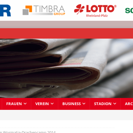
FRAUEN
VEREIN
BUSINESS
STADION
ARC
 im Wormatia-Drachencamp 2014