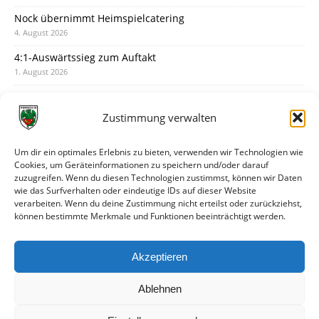
Nock übernimmt Heimspielcatering
4. August 2026
4:1-Auswärtssieg zum Auftakt
1. August 2026
Pokal: Wormatia muss zu Schott Mainz
31. Juli 2026
Zustimmung verwalten
Wormatia trauert um Jürgen Dinger
30. Juli 2026
Um dir ein optimales Erlebnis zu bieten, verwenden wir Technologien wie
Cookies, um Geräteinformationen zu speichern und/oder darauf
Deine Spielminute: 89+1
zuzugreifen. Wenn du diesen Technologien zustimmst, können wir Daten
28. Juli 2026
wie das Surfverhalten oder eindeutige IDs auf dieser Website
verarbeiten. Wenn du deine Zustimmung nicht erteilst oder zurückziehst,
Neuer Rückensponsor
können bestimmte Merkmale und Funktionen beeinträchtigt werden.
28. Juli 2026
Neue Podcast-Folge: So tickt Björn!
Akzeptieren
27. Juli 2026
Ablehnen