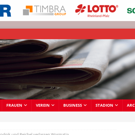
FRAUEN
VEREIN
BUSINESS
STADION
ARC
odnik und Reichel verlassen Wormatia