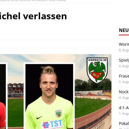
chel verlassen
NEU
Worm
8. Aug
Spiel
6. Aug
Frau
5. Aug
Nock
4. Aug
4:1-
1. Aug
Poka