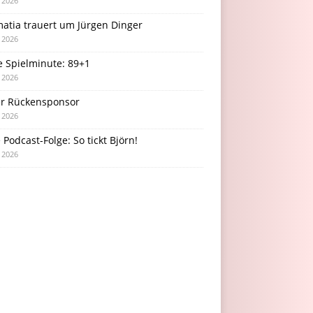
i 2026
atia trauert um Jürgen Dinger
i 2026
e Spielminute: 89+1
i 2026
r Rückensponsor
i 2026
Podcast-Folge: So tickt Björn!
i 2026