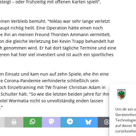
teigt – oder frühzeitig mit offenen Karten spielt",
einen Verbleib bemüht. "Niklas war sehr lange verletzt
aupt richtig heilt. Eine Operation hätte einen noch
abe ihn an meinen Freund Thorsten Ammann vermittelt,
on die gleiche Verletzung bei Kevin Trapp behandelt hat
 genommen wird. Er hat dort tägliche Termine und eine
in hat hier viel investiert und ist auch ein sportliches
nen Einsatz und kam nun auf zehn Spiele, ehe ihn eine
e Corona-Pandemie verhinderte schließlich sein
ch Einzeltraining mit TW-Trainer Christian Adam in
hulter hält. "So wie die letzten beiden Jahre für ihn
Kapitel Wormatia nicht so unvollständig enden lassen
."
Um dir ein 
Geräteinfor
Technologie
auf dieser 
zurückziehs