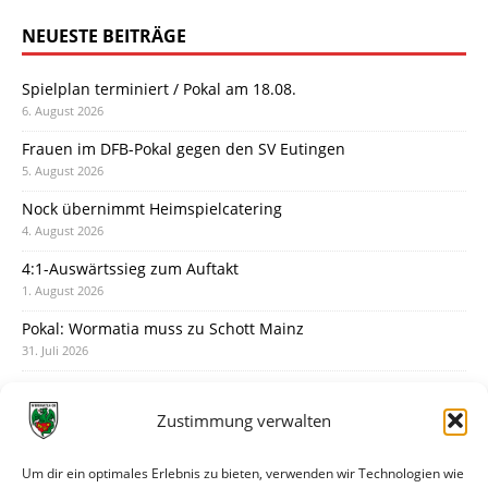
NEUESTE BEITRÄGE
Spielplan terminiert / Pokal am 18.08.
6. August 2026
Frauen im DFB-Pokal gegen den SV Eutingen
5. August 2026
Nock übernimmt Heimspielcatering
4. August 2026
4:1-Auswärtssieg zum Auftakt
1. August 2026
Pokal: Wormatia muss zu Schott Mainz
31. Juli 2026
Wormatia trauert um Jürgen Dinger
30. Juli 2026
Zustimmung verwalten
Deine Spielminute: 89+1
28. Juli 2026
Um dir ein optimales Erlebnis zu bieten, verwenden wir Technologien wie