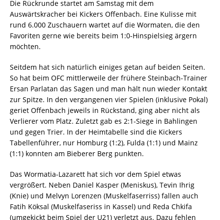
Die Rückrunde startet am Samstag mit dem
Auswärtskracher bei Kickers Offenbach. Eine Kulisse mit
rund 6.000 Zuschauern wartet auf die Wormaten, die den
Favoriten gerne wie bereits beim 1:0-Hinspielsieg ärgern
möchten.
Seitdem hat sich natürlich einiges getan auf beiden Seiten.
So hat beim OFC mittlerweile der frühere Steinbach-Trainer
Ersan Parlatan das Sagen und man hält nun wieder Kontakt
zur Spitze. In den vergangenen vier Spielen (inklusive Pokal)
geriet Offenbach jeweils in Rückstand, ging aber nicht als
Verlierer vom Platz. Zuletzt gab es 2:1-Siege in Bahlingen
und gegen Trier. In der Heimtabelle sind die Kickers
Tabellenführer, nur Homburg (1:2), Fulda (1:1) und Mainz
(1:1) konnten am Bieberer Berg punkten.
Das Wormatia-Lazarett hat sich vor dem Spiel etwas
vergrößert. Neben Daniel Kasper (Meniskus), Tevin Ihrig
(Knie) und Melvyn Lorenzen (Muskelfaserriss) fallen auch
Fatih Köksal (Muskelfaseriss in Kassel) und Reda Chkifa
(umgekickt beim Spiel der U21) verletzt aus. Dazu fehlen