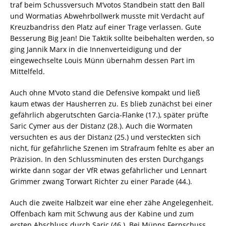
traf beim Schussversuch M’votos Standbein statt den Ball
und Wormatias Abwehrbollwerk musste mit Verdacht auf
Kreuzbandriss den Platz auf einer Trage verlassen. Gute
Besserung Big Jean! Die Taktik sollte beibehalten werden, so
ging Jannik Marx in die Innenverteidigung und der
eingewechselte Louis Münn übernahm dessen Part im
Mittelfeld.
Auch ohne M’voto stand die Defensive kompakt und ließ
kaum etwas der Hausherren zu. Es blieb zunächst bei einer
gefährlich abgerutschten Garcia-Flanke (17.), später prüfte
Saric Cymer aus der Distanz (28.). Auch die Wormaten
versuchten es aus der Distanz (25.) und versteckten sich
nicht, für gefährliche Szenen im Strafraum fehlte es aber an
Präzision. In den Schlussminuten des ersten Durchgangs
wirkte dann sogar der VfR etwas gefährlicher und Lennart
Grimmer zwang Torwart Richter zu einer Parade (44.).
Auch die zweite Halbzeit war eine eher zähe Angelegenheit.
Offenbach kam mit Schwung aus der Kabine und zum
ersten Abschluss durch Saric (46.). Bei Münns Fernschuss