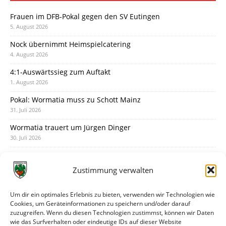
Frauen im DFB-Pokal gegen den SV Eutingen
5. August 2026
Nock übernimmt Heimspielcatering
4. August 2026
4:1-Auswärtssieg zum Auftakt
1. August 2026
Pokal: Wormatia muss zu Schott Mainz
31. Juli 2026
Wormatia trauert um Jürgen Dinger
30. Juli 2026
Deine Spielminute: 89+1
28. Juli 2026
Zustimmung verwalten
Neuer Rückensponsor
28. Juli 2026
Um dir ein optimales Erlebnis zu bieten, verwenden wir Technologien wie
Cookies, um Geräteinformationen zu speichern und/oder darauf
Neue Podcast-Folge: So tickt Björn!
zuzugreifen. Wenn du diesen Technologien zustimmst, können wir Daten
27. Juli 2026
wie das Surfverhalten oder eindeutige IDs auf dieser Website