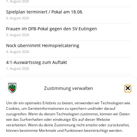
7. August 2026
Spielplan terminiert / Pokal am 18.08.
6. August 2026
Frauen im DFB-Pokal gegen den SV Eutingen
5. August 2026
Nock übernimmt Heimspielcatering
4. August 2026
4:1-Auswärtssieg zum Auftakt
1. August 2026
Pokal: Wormatia muss zu Schott Mainz
31. Juli 2026
Zustimmung verwalten
Wormatia trauert um Jürgen Dinger
30. Juli 2026
Um dir ein optimales Erlebnis zu bieten, verwenden wir Technologien wie
Cookies, um Geräteinformationen zu speichern und/oder darauf
Deine Spielminute: 89+1
zuzugreifen. Wenn du diesen Technologien zustimmst, können wir Daten
28. Juli 2026
wie das Surfverhalten oder eindeutige IDs auf dieser Website
verarbeiten. Wenn du deine Zustimmung nicht erteilst oder zurückziehst,
Neuer Rückensponsor
können bestimmte Merkmale und Funktionen beeinträchtigt werden.
28. Juli 2026