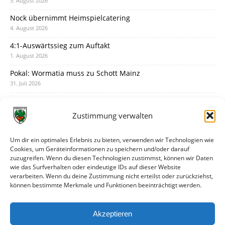
5. August 2026
Nock übernimmt Heimspielcatering
4. August 2026
4:1-Auswärtssieg zum Auftakt
1. August 2026
Pokal: Wormatia muss zu Schott Mainz
31. Juli 2026
Wormatia trauert um Jürgen Dinger
30. Juli 2026
Zustimmung verwalten
Deine Spielminute: 89+1
28. Juli 2026
Um dir ein optimales Erlebnis zu bieten, verwenden wir Technologien wie
Cookies, um Geräteinformationen zu speichern und/oder darauf
Neuer Rückensponsor
zuzugreifen. Wenn du diesen Technologien zustimmst, können wir Daten
28. Juli 2026
wie das Surfverhalten oder eindeutige IDs auf dieser Website
verarbeiten. Wenn du deine Zustimmung nicht erteilst oder zurückziehst,
Neue Podcast-Folge: So tickt Björn!
können bestimmte Merkmale und Funktionen beeinträchtigt werden.
27. Juli 2026
Eindrücke vom Stadionfest
Akzeptieren
27. Juli 2026