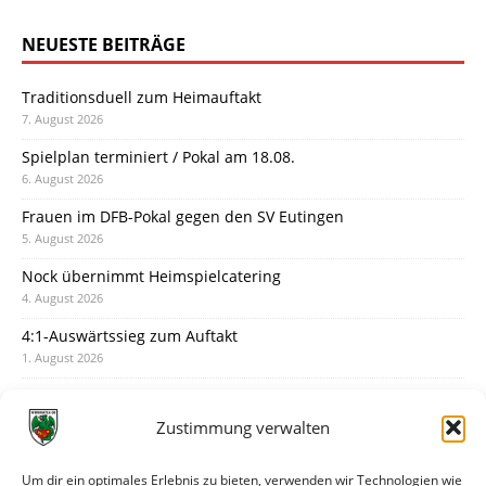
NEUESTE BEITRÄGE
Traditionsduell zum Heimauftakt
7. August 2026
Spielplan terminiert / Pokal am 18.08.
6. August 2026
Frauen im DFB-Pokal gegen den SV Eutingen
5. August 2026
Nock übernimmt Heimspielcatering
4. August 2026
4:1-Auswärtssieg zum Auftakt
1. August 2026
Pokal: Wormatia muss zu Schott Mainz
31. Juli 2026
Zustimmung verwalten
Wormatia trauert um Jürgen Dinger
30. Juli 2026
Um dir ein optimales Erlebnis zu bieten, verwenden wir Technologien wie