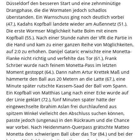
Düsseldorf den besseren Start und eine zehnminütige
Drangphase, die die Wormaten jedoch schadlos
überstanden. Ein Warnschuss ging noch deutlich vorbei
(47.), Kadahs Kopfball landete wieder am Außennetz (51.).
Die erste Wormser Möglichkeit hatte Bolm mit einem
Kopfball (55.). Nach einer Stunde nahm der VfR die Partie in
die Hand und kam zu einer ganzen Reihe von Möglichkeiten,
auf 2:0 zu erhöhen. Danijel Gataric erwischte eine Monetta-
Flanke nicht richtig und verfehlte das Tor (61.), Frank
Schröer wurde nach feinem Monetta-Pass im letzten
Moment gestoppt (64.). Dann nahm Artur Krettek Maß und
hämmerte den Ball aus 20 Metern an die Latte (67.), eine
Minute später rutschte Kassem-Saad der Ball vom Spann.
Ein Kopfball von Matthias Lang nach einer Ecke wurde auf
der Linie geklärt (72.), fünf Minuten später hätte der
eingewechselte Ibrahim Aslan frei durchlaufend aus
spitzem Winkel vielleicht den Abschluss suchen können,
passte jedoch (ungenau) in den Rückraum und die Chance
war vorbei. Nach Heidenmann-Querpass grätschte Matteo
Monetta den schwierigen Ball über das Tor (84.) und bei der