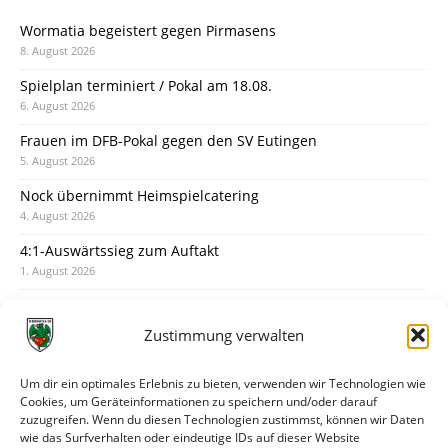
Wormatia begeistert gegen Pirmasens
8. August 2026
Spielplan terminiert / Pokal am 18.08.
6. August 2026
Frauen im DFB-Pokal gegen den SV Eutingen
5. August 2026
Nock übernimmt Heimspielcatering
4. August 2026
4:1-Auswärtssieg zum Auftakt
1. August 2026
Pokal: Wormatia muss zu Schott Mainz
31. Juli 2026
Zustimmung verwalten
Wormatia trauert um Jürgen Dinger
30. Juli 2026
Um dir ein optimales Erlebnis zu bieten, verwenden wir Technologien wie
Cookies, um Geräteinformationen zu speichern und/oder darauf
Deine Spielminute: 89+1
zuzugreifen. Wenn du diesen Technologien zustimmst, können wir Daten
28. Juli 2026
wie das Surfverhalten oder eindeutige IDs auf dieser Website