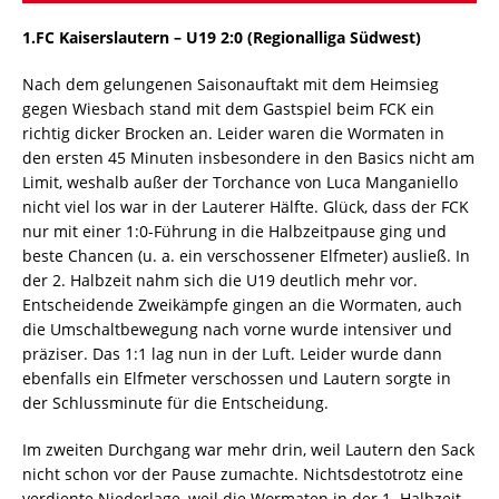
1.FC Kaiserslautern – U19 2:0 (Regionalliga Südwest)
Nach dem gelungenen Saisonauftakt mit dem Heimsieg
gegen Wiesbach stand mit dem Gastspiel beim FCK ein
richtig dicker Brocken an. Leider waren die Wormaten in
den ersten 45 Minuten insbesondere in den Basics nicht am
Limit, weshalb außer der Torchance von Luca Manganiello
nicht viel los war in der Lauterer Hälfte. Glück, dass der FCK
nur mit einer 1:0-Führung in die Halbzeitpause ging und
beste Chancen (u. a. ein verschossener Elfmeter) ausließ. In
der 2. Halbzeit nahm sich die U19 deutlich mehr vor.
Entscheidende Zweikämpfe gingen an die Wormaten, auch
die Umschaltbewegung nach vorne wurde intensiver und
präziser. Das 1:1 lag nun in der Luft. Leider wurde dann
ebenfalls ein Elfmeter verschossen und Lautern sorgte in
der Schlussminute für die Entscheidung.
Im zweiten Durchgang war mehr drin, weil Lautern den Sack
nicht schon vor der Pause zumachte. Nichtsdestotrotz eine
verdiente Niederlage, weil die Wormaten in der 1. Halbzeit