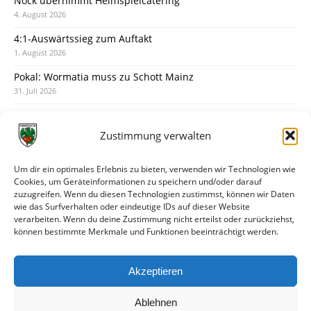
Nock übernimmt Heimspielcatering
4. August 2026
4:1-Auswärtssieg zum Auftakt
1. August 2026
Pokal: Wormatia muss zu Schott Mainz
31. Juli 2026
Wormatia trauert um Jürgen Dinger
30. Juli 2026
Zustimmung verwalten
Deine Spielminute: 89+1
28. Juli 2026
Um dir ein optimales Erlebnis zu bieten, verwenden wir Technologien wie
Cookies, um Geräteinformationen zu speichern und/oder darauf
Neuer Rückensponsor
zuzugreifen. Wenn du diesen Technologien zustimmst, können wir Daten
28. Juli 2026
wie das Surfverhalten oder eindeutige IDs auf dieser Website
verarbeiten. Wenn du deine Zustimmung nicht erteilst oder zurückziehst,
Neue Podcast-Folge: So tickt Björn!
können bestimmte Merkmale und Funktionen beeinträchtigt werden.
27. Juli 2026
Eindrücke vom Stadionfest
Akzeptieren
27. Juli 2026
Ablehnen