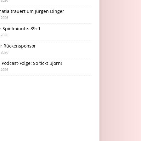
i 2026
atia trauert um Jürgen Dinger
i 2026
e Spielminute: 89+1
i 2026
r Rückensponsor
i 2026
Podcast-Folge: So tickt Björn!
i 2026