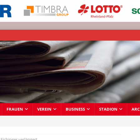
FRAUEN
VEREIN
BUSINESS
STADION
ARC
 Eichinger verlängert