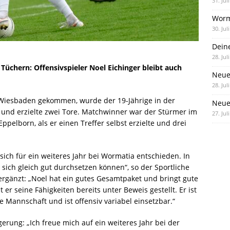
31. Jul
Worm
30. Jul
Dein
28. Jul
 Tüchern: Offensivspieler Noel Eichinger bleibt auch
Neue
28. Jul
iesbaden gekommen, wurde der 19-Jährige in der
Neue 
und erzielte zwei Tore. Matchwinner war der Stürmer im
27. Jul
ppelborn, als er einen Treffer selbst erzielte und drei
 sich für ein weiteres Jahr bei Wormatia entschieden. In
 sich gleich gut durchsetzen können“, so der Sportliche
o ergänzt: „Noel hat ein gutes Gesamtpaket und bringt gute
er seine Fähigkeiten bereits unter Beweis gestellt. Er ist
 die Mannschaft und ist offensiv variabel einsetzbar.“
gerung: „Ich freue mich auf ein weiteres Jahr bei der