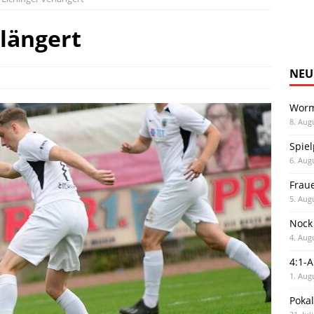
rlängert
NEU
Worm
8. Aug
Spiel
6. Aug
Frau
5. Aug
Nock
4. Aug
4:1-
1. Aug
Poka