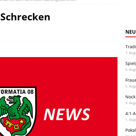
 Schrecken
NEU
Trad
7. Aug
Spiel
6. Aug
Frau
5. Aug
Nock
4. Aug
4:1-
1. Aug
Poka