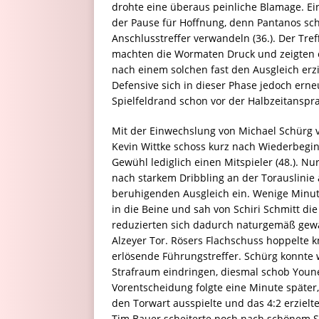
drohte eine überaus peinliche Blamage. Ein
der Pause für Hoffnung, denn Pantanos sc
Anschlusstreffer verwandeln (36.). Der Tref
machten die Wormaten Druck und zeigten en
nach einem solchen fast den Ausgleich erzi
Defensive sich in dieser Phase jedoch erne
Spielfeldrand schon vor der Halbzeitanspr
Mit der Einwechslung von Michael Schürg 
Kevin Wittke schoss kurz nach Wiederbeginn
Gewühl lediglich einen Mitspieler (48.). Nu
nach starkem Dribbling an der Torauslinie 
beruhigenden Ausgleich ein. Wenige Minute
in die Beine und sah von Schiri Schmitt die
reduzierten sich dadurch naturgemäß gewalt
Alzeyer Tor. Rösers Flachschuss hoppelte k
erlösende Führungstreffer. Schürg konnte w
Strafraum eindringen, diesmal schob Youne
Vorentscheidung folgte eine Minute später
den Torwart ausspielte und das 4:2 erzielt
Tim Bauer scheiterte noch nach schönem So