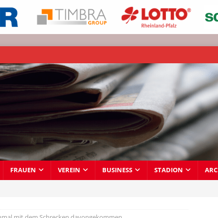
FRAUEN
VEREIN
BUSINESS
STADION
ARC
mal mit dem Schrecken davongekommen