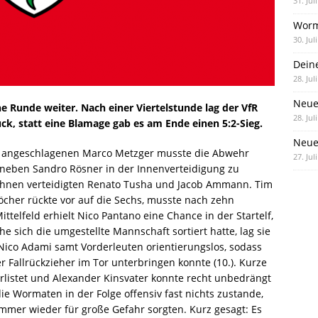
31. Jul
Worm
30. Jul
Dein
28. Jul
Neue
e Runde weiter. Nach einer Viertelstunde lag der VfR
28. Jul
ck, statt eine Blamage gab es am Ende einen 5:2-Sieg.
Neue 
n angeschlagenen Marco Metzger musste die Abwehr
27. Jul
neben Sandro Rösner in der Innenverteidigung zu
ahnen verteidigten Renato Tusha und Jacob Ammann. Tim
öcher rückte vor auf die Sechs, musste nach zehn
telfeld erhielt Nico Pantano eine Chance in der Startelf,
 sich die umgestellte Mannschaft sortiert hatte, lag sie
 Nico Adami samt Vorderleuten orientierungslos, sodass
r Fallrückzieher im Tor unterbringen konnte (10.). Kurze
erlistet und Alexander Kinsvater konnte recht unbedrängt
ie Wormaten in der Folge offensiv fast nichts zustande,
immer wieder für große Gefahr sorgten. Kurz gesagt: Es