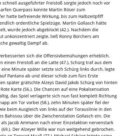
 schnell ausgeführter Freistoß sorgte jedoch noch vor
harfen Querpass konnte Martin Röser zum
fer hatte befreiende Wirkung, bis zum Halbzeitpfiff
dlich ordentliche Spielzüge. Martin Gollasch hätte
elt, wurde jedoch abgeblockt (42.). Nachdem die
ut unkonzentriert zeigte, ließ Ronny Borchers am
ache gewaltig Dampf ab.
verbesserten sich die Offensivbemühungen erheblich.
 einen Freistoß an die Latte (47.), Schürg traf aus dem
r eine Minute später setzte sich Schürg links durch, legte
auf Pantano ab und dieser schob zum fürs Erste
n später grätschte Alzeys David Jakob Schürg von hinten
 Rote Karte (56.). Die Chancen auf eine Pokalsensation
ig, das Spiel verlagerte sich nun fast komplett Richtung
napp am Tor vorbei (58.), zehn Minuten später fiel der
ie beim Ausgleich von links auf der Torauslinie in den
s Bahssou über die Zwischenstation Gollasch ein. Die
, als Jacob Ammann nach einer Einzelaktion nervenstark
e (69.). Der Alzeyer Wille war nun weitgehend gebrochen.
lo an Torwart Maaß (77.), Michael Schürg krönte seine