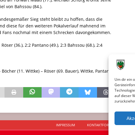
el von Bahssou (84.).
desgemäßer Sieg steht bleibt zu hoffen, dass die
und diese für den weiteren Pokalverlauf mahnend im
und Fans nochmal mit einem Schrecken davongekommen.
1 Röser (36.), 2:2 Pantano (49.), 2:3 Bahssou (68.), 2:4
öcher (11. Wittke) – Röser (69. Bauer), Wittke, Pantano –
Um dir ein 
Geräteinfor
Technologie
auf dieser 
zurückziehs
Akz
IMPRESSUM
KONTAKTFORMULAR
D