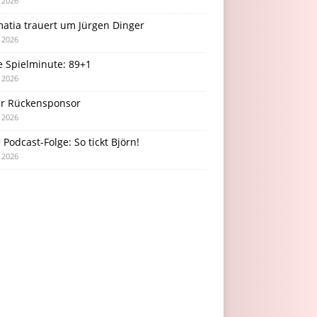
i 2026
atia trauert um Jürgen Dinger
i 2026
e Spielminute: 89+1
i 2026
r Rückensponsor
i 2026
Podcast-Folge: So tickt Björn!
i 2026