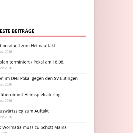
ESTE BEITRÄGE
itionsduell zum Heimauftakt
ust 2026
plan terminiert / Pokal am 18.08.
ust 2026
en im DFB-Pokal gegen den SV Eutingen
ust 2026
 übernimmt Heimspielcatering
ust 2026
Auswärtssieg zum Auftakt
ust 2026
l: Wormatia muss zu Schott Mainz