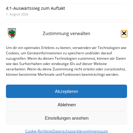
4:1-Auswärtssieg zum Auftakt
1. August 2026
Pokal: Wormatia muss zu Schott Mainz
31. Juli 2026
Zustimmung verwalten
Wormatia trauert um Jürgen Dinger
30. Juli 2026
Um dir ein optimales Erlebnis zu bieten, verwenden wir Technologien wie
Cookies, um Geräteinformationen zu speichern und/oder darauf
Deine Spielminute: 89+1
zuzugreifen. Wenn du diesen Technologien zustimmst, können wir Daten
28. Juli 2026
wie das Surfverhalten oder eindeutige IDs auf dieser Website
verarbeiten. Wenn du deine Zustimmung nicht erteilst oder zurückziehst,
Neuer Rückensponsor
können bestimmte Merkmale und Funktionen beeinträchtigt werden.
28. Juli 2026
Neue Podcast-Folge: So tickt Björn!
Akzeptieren
27. Juli 2026
Ablehnen
Einstellungen ansehen
Cookie-Richtlinie
Datenschutzerklärung
Impressum
© VfR Wormatia Worms