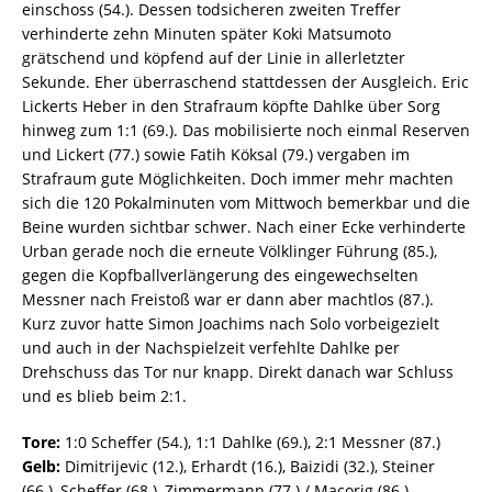
einschoss (54.). Dessen todsicheren zweiten Treffer
verhinderte zehn Minuten später Koki Matsumoto
grätschend und köpfend auf der Linie in allerletzter
Sekunde. Eher überraschend stattdessen der Ausgleich. Eric
Lickerts Heber in den Strafraum köpfte Dahlke über Sorg
hinweg zum 1:1 (69.). Das mobilisierte noch einmal Reserven
und Lickert (77.) sowie Fatih Köksal (79.) vergaben im
Strafraum gute Möglichkeiten. Doch immer mehr machten
sich die 120 Pokalminuten vom Mittwoch bemerkbar und die
Beine wurden sichtbar schwer. Nach einer Ecke verhinderte
Urban gerade noch die erneute Völklinger Führung (85.),
gegen die Kopfballverlängerung des eingewechselten
Messner nach Freistoß war er dann aber machtlos (87.).
Kurz zuvor hatte Simon Joachims nach Solo vorbeigezielt
und auch in der Nachspielzeit verfehlte Dahlke per
Drehschuss das Tor nur knapp. Direkt danach war Schluss
und es blieb beim 2:1.
Tore:
1:0 Scheffer (54.), 1:1 Dahlke (69.), 2:1 Messner (87.)
Gelb:
Dimitrijevic (12.), Erhardt (16.), Baizidi (32.), Steiner
(66.), Scheffer (68.), Zimmermann (77.) / Macorig (86.)