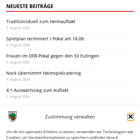
NEUESTE BEITRÄGE
Traditionsduell zum Heimauftakt
7. August 2026
Spielplan terminiert / Pokal am 18.08.
6. August 2026
Frauen im DFB-Pokal gegen den SV Eutingen
5. August 2026
Nock übernimmt Heimspielcatering
4. August 2026
4:1-Auswärtssieg zum Auftakt
1. August 2026
Pokal: Wormatia muss zu Schott Mainz
31. Juli 2026
Zustimmung verwalten
Wormatia trauert um Jürgen Dinger
30. Juli 2026
Um dir ein optimales Erlebnis zu bieten, verwenden wir Technologien wie
Cookies, um Geräteinformationen zu speichern und/oder darauf