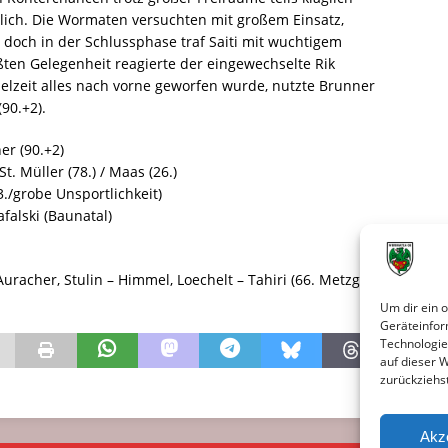
zlich. Die Wormaten versuchten mit großem Einsatz,
doch in der Schlussphase traf Saiti mit wuchtigem
ßten Gelegenheit reagierte der eingewechselte Rik
ielzeit alles nach vorne geworfen wurde, nutzte Brunner
90.+2).
er (90.+2)
 St. Müller (78.) / Maas (26.)
3./grobe Unsportlichkeit)
falski (Baunatal)
uracher, Stulin – Himmel, Loechelt – Tahiri (66. Metzger),
Um dir ein 
Geräteinfor
Technologie
auf dieser 
zurückziehs
Akz