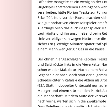
Offensive mangelte es ein wenig an der En
Flügelspiel entstandenen Hereingaben ware
verarbeiten, hätte Florian Treske zur Führ
Ecke (20.). Kurz vor der Pause brachten si
Wie gut hörbar von einem Mitspieler empfoh
Allerdings blieb das auch Gegenspieler Ma
Lauf köpfte und ihn anschließend beim Re
Linksverteidiger sah wegen Notbremse die R
sicher (38.). Wenige Minuten später traf S
einem Mann weniger ging es in die Pause.
Der ohnehin angeschlagene Kapitän Treske b
und Saiti rückte links in die Viererkette. 
schon wieder Makulatur. Nach einem Ballve
Gegenspieler nach, doch statt der allgemei
Schiedsrichterin Rafalski die Aktion als gr
(63.). Statt in doppelter Unterzahl nun a
Metzger und einem stürmenden Patrick Aur
die Mannschaft. Mit dem Mute der Verzweif
nach vorne, warfen sich in die Zweikämpf
Dass Spielberg die sich natürlich bietende