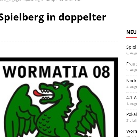
Spielberg in doppelter
NEU
Spiel
6. Aug
Frau
5. Aug
Nock
4. Aug
4:1-
1. Aug
Poka
31. Jul
Worm