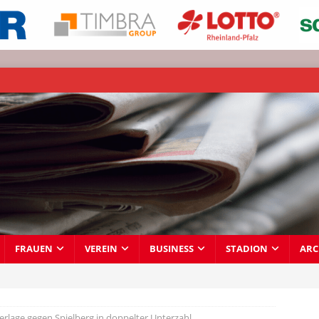
FRAUEN
VEREIN
BUSINESS
STADION
ARC
erlage gegen Spielberg in doppelter Unterzahl