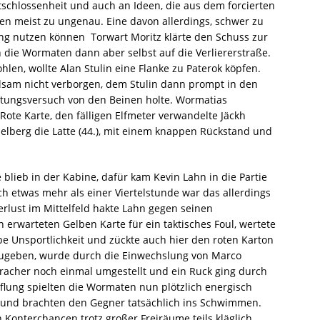
tschlossenheit und auch an Ideen, die aus dem forcierten
n meist zu ungenau. Eine davon allerdings, schwer zu
ung nutzen können  Torwart Moritz klärte den Schuss zur
ch die Wormaten dann aber selbst auf die Verliererstraße.
len, wollte Alan Stulin eine Flanke zu Paterok köpfen.
lsam nicht verborgen, dem Stulin dann prompt in den
ttungsversuch von den Beinen holte. Wormatias
ote Karte, den fälligen Elfmeter verwandelte Jäckh
pielberg die Latte (44.), mit einem knappen Rückstand und
lieb in der Kabine, dafür kam Kevin Lahn in die Partie
Nach etwas mehr als einer Viertelstunde war das allerdings
rlust im Mittelfeld hakte Lahn gegen seinen
n erwarteten Gelben Karte für ein taktisches Foul, wertete
obe Unsportlichkeit und zückte auch hier den roten Karton
ufzugeben, wurde durch die Einwechslung von Marco
acher noch einmal umgestellt und ein Ruck ging durch
lung spielten die Wormaten nun plötzlich energisch
e und brachten den Gegner tatsächlich ins Schwimmen.
n Konterchancen trotz großer Freiräume teils kläglich