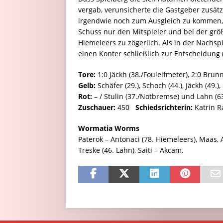
vergab, verunsicherte die Gastgeber zusät
irgendwie noch zum Ausgleich zu kommen, 
Schuss nur den Mitspieler und bei der grö
Hiemeleers zu zögerlich. Als in der Nachsp
einen Konter schließlich zur Entscheidung (
Tore:
1:0 Jäckh (38./Foulelfmeter), 2:0 Brunn
Gelb:
Schäfer (29.), Schoch (44.), Jäckh (49.),
Rot:
– / Stulin (37./Notbremse) und Lahn (6
Zuschauer:
450
Schiedsrichterin:
Katrin Ra
Wormatia Worms
Paterok – Antonaci (78. Hiemeleers), Maas, A
Treske (46. Lahn), Saiti – Akcam.