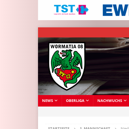
NEWS
OBERLIGA
NACHWUCHS
STARTSEITE
1. MANNSCHAFT
Nied