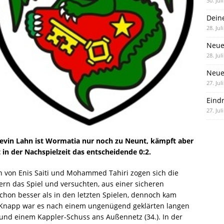
30. Jul
Dein
28. Jul
Neue
28. Jul
Neue 
27. Jul
Eind
27. Jul
Kevin Lahn ist Wormatia nur noch zu Neunt, kämpft aber
 in der Nachspielzeit das entscheidende 0:2.
n von Enis Saiti und Mohammed Tahiri zogen sich die
rn das Spiel und versuchten, aus einer sicheren
chon besser als in den letzten Spielen, dennoch kam
. Knapp war es nach einem ungenügend geklärten langen
) und einem Kappler-Schuss ans Außennetz (34.). In der