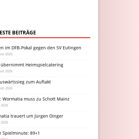
ESTE BEITRÄGE
en im DFB-Pokal gegen den SV Eutingen
ust 2026
 übernimmt Heimspielcatering
ust 2026
Auswärtssieg zum Auftakt
ust 2026
l: Wormatia muss zu Schott Mainz
i 2026
atia trauert um Jürgen Dinger
i 2026
e Spielminute: 89+1