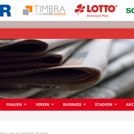
FRAUEN
VEREIN
BUSINESS
STADION
ARC
Elias neuer Athletik-Trainer