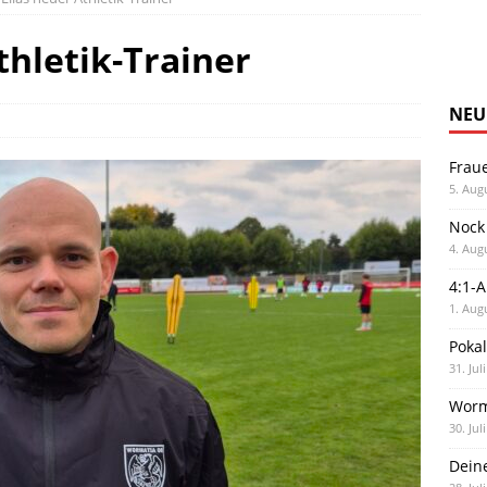
thletik-Trainer
NEU
Frau
5. Aug
Nock
4. Aug
4:1-
1. Aug
Poka
31. Jul
Worm
30. Jul
Dein