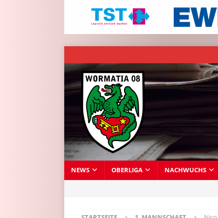
NEWS
OBERLIGA
NACHWUCHS
STARTSEITE
1. MANNSCHAFT
Nico 