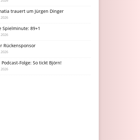
i 2026
atia trauert um Jürgen Dinger
i 2026
e Spielminute: 89+1
i 2026
r Rückensponsor
i 2026
Podcast-Folge: So tickt Björn!
i 2026