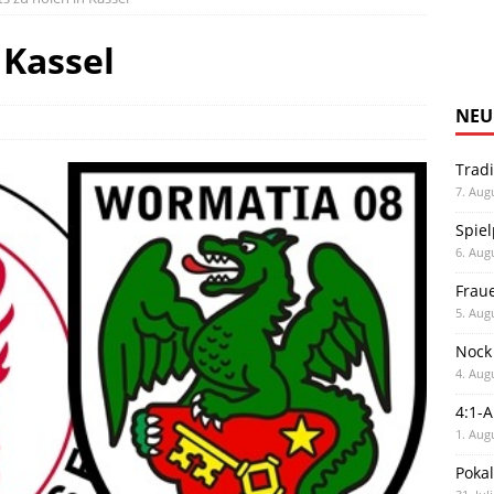
 Kassel
NEU
Trad
7. Aug
Spiel
6. Aug
Frau
5. Aug
Nock
4. Aug
4:1-
1. Aug
Poka