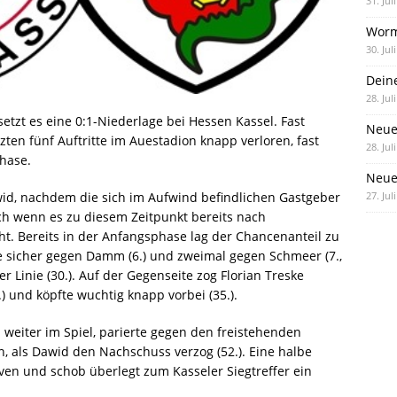
31. Jul
Worm
30. Jul
Dein
28. Jul
etzt es eine 0:1-Niederlage bei Hessen Kassel. Fast
Neue
zten fünf Auftritte im Auestadion knapp verloren, fast
28. Jul
hase.
Neue 
awid, nachdem die sich im Aufwind befindlichen Gastgeber
27. Jul
ch wenn es zu diesem Zeitpunkt bereits nach
ht. Bereits in der Anfangsphase lag der Chancenanteil zu
e sicher gegen Damm (6.) und zweimal gegen Schmeer (7.,
r Linie (30.). Auf der Gegenseite zog Florian Treske
 und köpfte wuchtig knapp vorbei (35.).
 weiter im Spiel, parierte gegen den freistehenden
, als Dawid den Nachschuss verzog (52.). Eine halbe
rven und schob überlegt zum Kasseler Siegtreffer ein