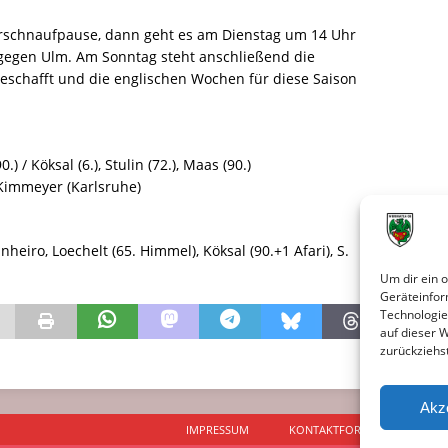
erschnaufpause, dann geht es am Dienstag um 14 Uhr
l gegen Ulm. Am Sonntag steht anschließend die
geschafft und die englischen Wochen für diese Saison
.) / Köksal (6.), Stulin (72.), Maas (90.)
Kimmeyer (Karlsruhe)
nheiro, Loechelt (65. Himmel), Köksal (90.+1 Afari), S.
Um dir ein 
Geräteinfor
Technologie
auf dieser 
zurückziehs
Akz
IMPRESSUM
KONTAKTFORMULAR
D