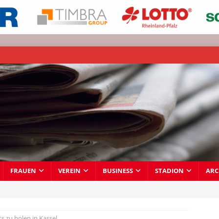
FRAUEN
VEREIN
BUSINESS
STADION
ARC
ts zu holen in Kassel