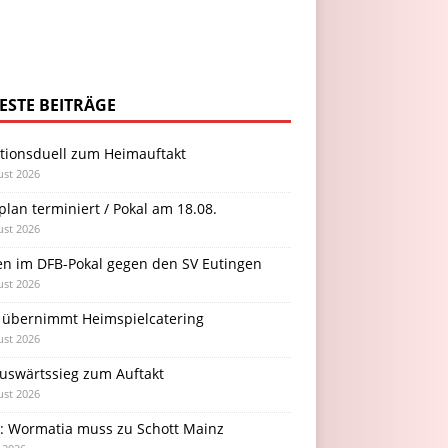
ESTE BEITRÄGE
itionsduell zum Heimauftakt
ust 2026
plan terminiert / Pokal am 18.08.
ust 2026
en im DFB-Pokal gegen den SV Eutingen
ust 2026
 übernimmt Heimspielcatering
ust 2026
Auswärtssieg zum Auftakt
ust 2026
l: Wormatia muss zu Schott Mainz