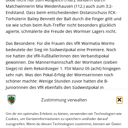
Matchwinnerin Mia Weidenhausen (112.) auch zum 3:2-
Endstand. Dass beim entscheidenden Distanzschuss FCK-
Torhüterin Bailey Bennett der Ball durch die Finger glitt und
sie wie schon beim Ruh-Treffer nicht besonders glücklich
agierte, schmälerte die Freude des Wormser Lagers nicht.
Das Besondere: Für die Frauen des VfR Wormatia Worms
bedeutete der Sieg im Südwestpokal eine Premiere. Noch
nie hatten die VfR-Fußballerinnen den Verbandspokal
gewonnen. Die Männermannschaft der Wormaten (sieben
Siege) ist dem Rekordsieger 1. FSV Mainz 05 (acht) hingegen
sehr nah. Was den Pokal-Erfolg der Wormserinnen noch
schöner machte: Wenige Stunden zuvor hatten die B-
Juniorinnen des VfR ebenfalls den Südwestpokal in
Thaleischweiler-Fröschen gewonnen (4:2 gegen SV
Zustimmung verwalten
Kottweiler-Schwanden) Dadurch konnten sich die
Wormserinnen bei tollem Sommerwetter gleich doppelt in
der Südpfalz freuen.
Um dir ein optimales Erlebnis zu bieten, verwenden wir Technologien wie
Cookies, um Geräteinformationen zu speichern und/oder darauf
zuzugreifen. Wenn du diesen Technologien zustimmst, können wir Daten
Happy End: Mit dem Pokaltriumph endet für die Wormser