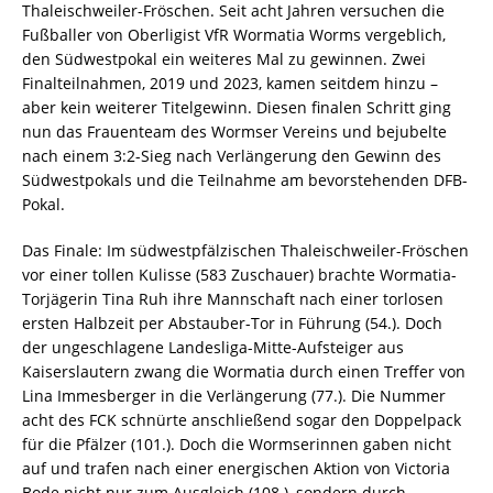
Thaleischweiler-Fröschen. Seit acht Jahren versuchen die
Fußballer von Oberligist VfR Wormatia Worms vergeblich,
den Südwestpokal ein weiteres Mal zu gewinnen. Zwei
Finalteilnahmen, 2019 und 2023, kamen seitdem hinzu –
aber kein weiterer Titelgewinn. Diesen finalen Schritt ging
nun das Frauenteam des Wormser Vereins und bejubelte
nach einem 3:2-Sieg nach Verlängerung den Gewinn des
Südwestpokals und die Teilnahme am bevorstehenden DFB-
Pokal.
Das Finale: Im südwestpfälzischen Thaleischweiler-Fröschen
vor einer tollen Kulisse (583 Zuschauer) brachte Wormatia-
Torjägerin Tina Ruh ihre Mannschaft nach einer torlosen
ersten Halbzeit per Abstauber-Tor in Führung (54.). Doch
der ungeschlagene Landesliga-Mitte-Aufsteiger aus
Kaiserslautern zwang die Wormatia durch einen Treffer von
Lina Immesberger in die Verlängerung (77.). Die Nummer
acht des FCK schnürte anschließend sogar den Doppelpack
für die Pfälzer (101.). Doch die Wormserinnen gaben nicht
auf und trafen nach einer energischen Aktion von Victoria
Bode nicht nur zum Ausgleich (108.), sondern durch