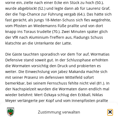
vorne ein, zielte nach einer Ecke ein Stück zu hoch (50.),
wurde abgeblockt (52.) und legte dann ab für Laurenz Graf,
der die Top-Chance zur Führung vergab (64.). Das hätte sich
fast gerächt, als Jungs 18-Meter-Schuss sich fies wegdrehte,
vom Pfosten an Wiedemanns Füße prallte und von dort
knapp ins Toraus trudelte (70.). Zwei Minuten später glich
der VfR nach Aluminium-Treffern aus, Fladungs Schuss
klatschte an die Unterkante der Latte.
Die Gäste tauchten sporadisch vor dem Tor auf, Wormatias
Defensive stand soweit gut. In der Schlussphase erhöhten
die Wormaten vorsichtig den Druck und probierten es
weiter. Die Einwechslung von Jabez Makanda machte sich
mit seiner Präsenz im defensiven Mittelfeld sofort
bemerkbar, bei seinem Fernschuss fehlte nicht viel (81.). In
der Nachspielzeit wurden die Wormaten dann endlich mal
wieder belohnt: Mert Özkaya schlug den Eckball, Niklas
Meyer verlängerte per Kopf und vom Innenpfosten prallte
der Ball zum umjubelten 1:0-Siegtreffer über die Linie
Zustimmung verwalten
(90.+4).