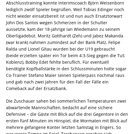
Abschlusstraining konnte Interimscoach Björn Weisenborn
lediglich zwölf Spieler begrüßen. Weil Tobias Edinger noch
nicht wieder einsatzbereit ist und nun auch Ersatztorwart
John Dos Santos wegen Schmerzen in der Schulter
aussetzte, kam der 18-jährige Ian Wiedemann zu seinem
Oberligadebüt. Moritz Gotthardt (Zeh) und Jabez Makanda
(war krank) nahmen zumindest auf der Bank Platz, Felipe
Ralda und Lionel Gitau wurden bei der U19 gebraucht
(beide erzielten später ein Tor beim 4:3-Sieg gegen die TuS
Koblenz), Bobby Edet fehlte beruflich. Für eventuell
benötigte Kopfballstärke in den Schlussminuten holte sogar
Co-Trainer Stefano Maier seinen Spielerpass nochmal raus
und gab nach zwei Jahren für den Fall der Fälle ein
Comeback auf der Ersatzbank.
Die Zuschauer sahen bei sommerlichen Temperaturen zwei
abwartende Mannschaften, bedacht auf eine sichere
Defensive – die Gäste mit Blick auf die drei Gegentore in den
ersten fünf Minuten im Hinspiel, die Wormaten mit Blick auf
mehrere gefangene Konter letzten Samstag in Engers. So
war wenig Tempo im Spiel, Torchancen ergaben sich