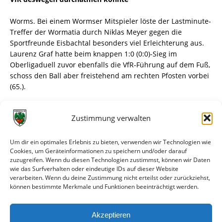
Worms. Bei einem Wormser Mitspieler löste der Lastminute-
Treffer der Wormatia durch Niklas Meyer gegen die
Sportfreunde Eisbachtal besonders viel Erleichterung aus.
Laurenz Graf hatte beim knappen 1:0 (0:0)-Sieg im
Oberligaduell zuvor ebenfalls die VfR-Führung auf dem Fuß,
schoss den Ball aber freistehend am rechten Pfosten vorbei
(65.).
Ganz spätes Tor zum Heimdreier
Zustimmung verwalten
„Dass ich so eine Chance liegen lasse, passiert nicht oft”,
erklärte der Vize-Kapitän nach dem Abpfiff. Innenverteidiger
Luca Baderschneider hatte den Ball perfekt hinter die Kette
Um dir ein optimales Erlebnis zu bieten, verwenden wir Technologien wie
der Eisbachtal-Verteidigung gespielt, Nico Jäger ihn von dort
Cookies, um Geräteinformationen zu speichern und/oder darauf
zuzugreifen. Wenn du diesen Technologien zustimmst, können wir Daten
direkt ins Zentrum auf Graf abgelegt. Der ärgerte sich
wie das Surfverhalten oder eindeutige IDs auf dieser Website
anschließend: „Ich hätte den Ball noch annehmen und auf
verarbeiten. Wenn du deine Zustimmung nicht erteilst oder zurückziehst,
den rechten Fuß legen können.” Viel wichtiger war für den
können bestimmte Merkmale und Funktionen beeinträchtigt werden.
22-Jährigen aber der spät eingefahrene Heimsieg. „Dank
Niklas haben wir ja trotzdem die drei Punkte.”
Akzeptieren