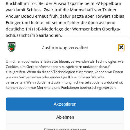
Rückhalt im Tor. Bei der Auswärtspartie beim FV Eppelborn
war damit Schluss. Zwar traf die Mannschaft von Trainer
Anouar Ddaou erneut früh, dafür patzte aber Torwart Tobias
Edinger und leitete mit seinem Fehler die überraschend
deutliche 1:4 (1:4)-Niederlage der Wormser beim Oberliga-
Schlusslicht im Saarland ein.
Zustimmung verwalten
Es lief die 25. Minute, als Worms’ Keeper ein kurioses
Gegentor verschuldete. Beim Versuch, den Ball nach einem
ungenauen Rückpass von VfR-Kapitän Altin Vrella nach
Um dir ein optimales Erlebnis zu bieten, verwenden wir Technologien wie
vorne zu schlagen, traf Edingers Schuss den Rücken von
Cookies, um Geräteinformationen zu speichern und/oder darauf
zuzugreifen. Wenn du diesen Technologien zustimmst, können wir Daten
Eppelborn-Spieler Luca Delestowicz, von wo der Ball ins
wie das Surfverhalten oder eindeutige IDs auf dieser Website
Wormatia-Tor flog. Die Szene stand sinnbildlich für einen
verarbeiten. Wenn du deine Zustimmung nicht erteilst oder zurückziehst,
gebrauchten Tag der Wormaten. Trainer Anouar Ddaou
können bestimmte Merkmale und Funktionen beeinträchtigt werden.
sprach anschließend von „Slapstick-Gegentoren“ und
Treffern, „die wir nicht hätten kassieren müssen“.
Akzeptieren
weiterlesen
Ablehnen