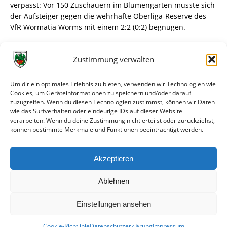
verpasst: Vor 150 Zuschauern im Blumengarten musste sich
der Aufsteiger gegen die wehrhafte Oberliga-Reserve des
VfR Wormatia Worms mit einem 2:2 (0:2) begnügen.
Zur Pause sah es schlecht aus für die Ingelheimer – denn
Zustimmung verwalten
die Gäste lagen überraschend mit zwei Treffern in Front. Mit
der ersten Halbzeit war Cheftrainer Serdar Parlak denn
auch überhaupt nicht einverstanden. „Wir waren immer
Um dir ein optimales Erlebnis zu bieten, verwenden wir Technologien wie
einen Schritt zu weit weg vom Gegner“, ärgerte sich der
Cookies, um Geräteinformationen zu speichern und/oder darauf
zuzugreifen. Wenn du diesen Technologien zustimmst, können wir Daten
Coach. „Wir hatten keinen Zugriff in Bereichen, wo wir
wie das Surfverhalten oder eindeutige IDs auf dieser Website
Zugriff gebraucht hätten, wo der Gegner stark war. Und wir
verarbeiten. Wenn du deine Zustimmung nicht erteilst oder zurückziehst,
haben nicht das Umschaltspiel mitgehen können, das der
können bestimmte Merkmale und Funktionen beeinträchtigt werden.
Gegner gegangen ist. Wir waren einfach zu langsam – im
Kopf und mit den Beinen.“
Akzeptieren
weiterlesen
Ablehnen
Einstellungen ansehen
Cookie-Richtlinie
Datenschutzerklärung
Impressum