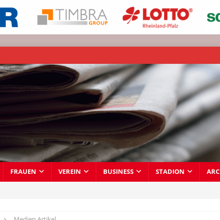
FRAUEN
VEREIN
BUSINESS
STADION
ARC
Medien Artikel