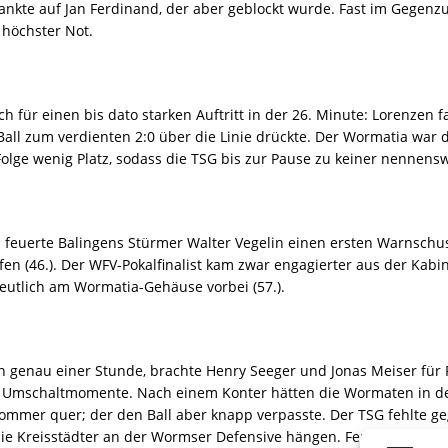
lankte auf Jan Ferdinand, der aber geblockt wurde. Fast im Gegenzu
 höchster Not.
für einen bis dato starken Auftritt in der 26. Minute: Lorenzen f
all zum verdienten 2:0 über die Linie drückte. Der Wormatia war d
Folge wenig Platz, sodass die TSG bis zur Pause zu keiner nennen
euerte Balingens Stürmer Walter Vegelin einen ersten Warnschuss
n (46.). Der WFV-Pokalfinalist kam zwar engagierter aus der Kabi
deutlich am Wormatia-Gehäuse vorbei (57.).
 genau einer Stunde, brachte Henry Seeger und Jonas Meiser für 
f Umschaltmomente. Nach einem Konter hätten die Wormaten in d
 Sommer quer; der den Ball aber knapp verpasste. Der TSG fehlte
ie Kreisstädter an der Wormser Defensive hängen. Ferdinand probi