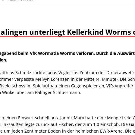
Balingen unterliegt Kellerkind Worms 
itagabend beim VfR Wormatia Worms verloren. Durch die Auswärtsn
len.
atthias Schmitz rückte Jonas Vogler ins Zentrum der Dreierabwehrk
 Sommer verpasste Melvyn Lorenzen in der Mitte (4. Minute). Die S
ele schoss im Spielaufbau einen Gegenspieler an, VfR-Angreifer N
em Winkel aber am Balinger Schlussmann.
n einen Einwurf schnell aus. Jannik Marx hatte eine Menge freie W
inksaußen legte zurück auf Fischer, der zum 1:0 einschob. Die Gäst
pfte um jeden Zentimeter Boden in der heimischen EWR-Arena. Die