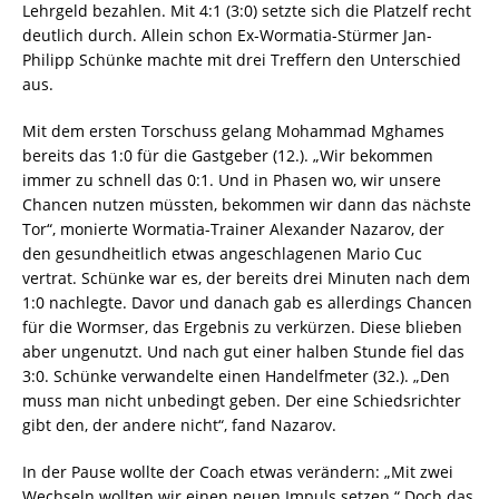
Lehrgeld bezahlen. Mit 4:1 (3:0) setzte sich die Platzelf recht
deutlich durch. Allein schon Ex-Wormatia-Stürmer Jan-
Philipp Schünke machte mit drei Treffern den Unterschied
aus.
Mit dem ersten Torschuss gelang Mohammad Mghames
bereits das 1:0 für die Gastgeber (12.). „Wir bekommen
immer zu schnell das 0:1. Und in Phasen wo, wir unsere
Chancen nutzen müssten, bekommen wir dann das nächste
Tor“, monierte Wormatia-Trainer Alexander Nazarov, der
den gesundheitlich etwas angeschlagenen Mario Cuc
vertrat. Schünke war es, der bereits drei Minuten nach dem
1:0 nachlegte. Davor und danach gab es allerdings Chancen
für die Wormser, das Ergebnis zu verkürzen. Diese blieben
aber ungenutzt. Und nach gut einer halben Stunde fiel das
3:0. Schünke verwandelte einen Handelfmeter (32.). „Den
muss man nicht unbedingt geben. Der eine Schiedsrichter
gibt den, der andere nicht“, fand Nazarov.
In der Pause wollte der Coach etwas verändern: „Mit zwei
Wechseln wollten wir einen neuen Impuls setzen.“ Doch das