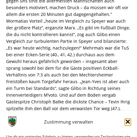
gegen uns sind die allermeisten Mannschaften auch
besonders motiviert, machen Druck – da müssen wir oft vor
allem die ersten 20 Minuten gut dagegengehalten.“
Wormatias Vorteil „heute im Vergleich zu Speyer war auch
der größere Platz“, ergänzte Marx. „Es gibt im Fußball Dinge,
die du nicht kontrollieren kannst“, zog auch Glibo einen
Vergleich zur turbulenten Partie in Speyer und bilanzierte:
„Es war heute wichtig, nachzulegen!“ Mehrmals war die TuS
bei einer Ecken-Serie (40., 41, 42.) durchaus aus dem
Gewühl heraus gefährlich geworden – insgesamt aber
sprang sowohl bei dem für die Gäste positiven Eckball-
Verhältnis von 7:3 als auch bei den Mechtersheimer
Freistößen kaum Torgefahr heraus. „Jean-Yves ist aber auch
ein Turm bei Standards“, sagte Glibo in Richtung seines
Innenverteidigers M’voto. Und auf dem Boden vergab
Gästespitze Christoph Batke die dickste Chance – Tevin Ihrig
spitzelte ihm den Ball vor dem verwaisten Tor weg (47.).
Stattdessen traf gegenüber Sandro Loechelt zum 3:0 – auch
Zustimmung verwalten
aus 20 Metern (49.)
Damit war die Gäste-Luft größtenteils raus – nur von
Um dir ein optimales Erlebnis zu bieten, verwenden wir Technologien wie