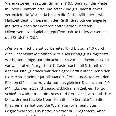
Viererkette eingesetzten Grimmer (19.). Die nach der Pleite
in Speyer umformierte und offenkundig zunächst etwas
verunsicherte Wormatia bekam die Partie Mitte der ersten
Halbzeit deutlich besser in den Griff: Graciotti verlängerte
ins Netz – doch der Referee hatte vorher Thorsten
Ullemeyers Handspiel abgepfiffen; Dahlke indes versenkte
den Strafstoß (26.).
„Wir waren richtig gut vorbereitet. Und bis zum 1:0 durch
eine Unachtsamkeit haben wir’s auch richtig gut umgesetzt.
Wir hatten einige Durchbrüche nach vorne – davon müssen
wir was nutzen“, ärgerte sich Gästecoach Ralf Schmitt, der
aber wusste: „Danach war der Gegner effizienter.“ Denn der
Ex-Mechtersheimer Jannik Marx traf erst aus 20 Metern den
Pfosten (32.) – und kurz darauf aus gleicher Distanz zum 2:0
(44.). „Es war jetzt nicht ausdrücklich mein Ziel, ein Tor zu
schießen – aber man nimmt es und freut sich“, verdeutlichte
Marx, der noch „viele freundschaftliche Kontakte“ an die
Kirschenallee hat und die Wormatia vor einem guten
Gegner warnte: „TuS hatte ja vorher null Gegentore. Aber