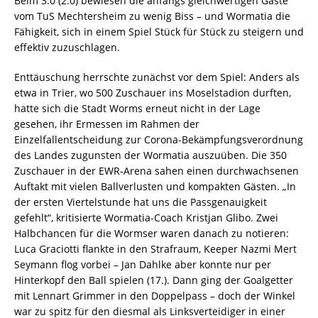
Beim 3:0 (2:0) bewiesen die anfangs gleichwertigen Gäste
vom TuS Mechtersheim zu wenig Biss – und Wormatia die
Fähigkeit, sich in einem Spiel Stück für Stück zu steigern und
effektiv zuzuschlagen.
Enttäuschung herrschte zunächst vor dem Spiel: Anders als
etwa in Trier, wo 500 Zuschauer ins Moselstadion durften,
hatte sich die Stadt Worms erneut nicht in der Lage
gesehen, ihr Ermessen im Rahmen der
Einzelfallentscheidung zur Corona-Bekämpfungsverordnung
des Landes zugunsten der Wormatia auszuüben. Die 350
Zuschauer in der EWR-Arena sahen einen durchwachsenen
Auftakt mit vielen Ballverlusten und kompakten Gästen. „In
der ersten Viertelstunde hat uns die Passgenauigkeit
gefehlt“, kritisierte Wormatia-Coach Kristjan Glibo. Zwei
Halbchancen für die Wormser waren danach zu notieren:
Luca Graciotti flankte in den Strafraum, Keeper Nazmi Mert
Seymann flog vorbei – Jan Dahlke aber konnte nur per
Hinterkopf den Ball spielen (17.). Dann ging der Goalgetter
mit Lennart Grimmer in den Doppelpass – doch der Winkel
war zu spitz für den diesmal als Linksverteidiger in einer