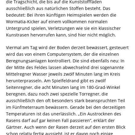
die Tragschicht, die bis auf die Kunststofffäden
ausschließlich aus natürlichen Stoffen besteht. Das
bedeutet: Bei ihren künftigen Heimspielen werden die
Wormatia-Kicker auf einem vollkommen normalen
Untergrund spielen, Verletzungen wie sie ein klassischer
Kunstrasen hervorrufen kann, sind hier nicht möglich.
Viermal am Tag wird der Boden derzeit bewässert, gesteuert
wird das von einem Computersystem, der die einzelnen
Beregnungsanlagen kontrolliert. Die sind ebenfalls neu: In
der Mitte des Feldes lassen abwechselnd drei sogenannte
Mittelregner Wasser jeweils zwölf Minuten lang im Kreis
herunterprasseln. Am Spielfeldrand gibt es zwölf
Seitenregner, die acht Minuten lang im 180-Grad-Winkel
beregnen, dazu noch zwei spezielle Torregner, die
ausschließlich den oft besonders stark beanspruchten Teil
im Fünfmeterraum bewässern. Gerade bei den derzeitigen
Temperaturen ist das unerlässlich. „Ein Austrocknen des
Rasens darf auf gar keinen Fall passieren“, erklärt der
Gärtner. Auch wenn der Rasen derzeit auf den ersten Blick
schon relativ fertig aussieht, ist er davon noch einige