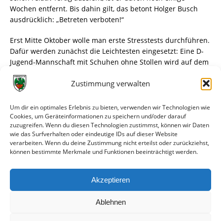
Wochen entfernt. Bis dahin gilt, das betont Holger Busch
ausdrücklich: „Betreten verboten!“
Erst Mitte Oktober wolle man erste Stresstests durchführen.
Dafür werden zunächst die Leichtesten eingesetzt: Eine D-
Jugend-Mannschaft mit Schuhen ohne Stollen wird auf dem
Rasen ihr Training abhalten. Danach folgt eine ältere
Zustimmung verwalten
Jugendmannschaft. Zeigt sich, dass der Untergrund
belastbar ist, kann der normale Trainingsbetrieb starten. Im
November zum Heimspiel gegen die zweite Mannschaft des
Um dir ein optimales Erlebnis zu bieten, verwenden wir Technologien wie
1. FC Kaiserslautern soll der Hybridrasen dann seine
Cookies, um Geräteinformationen zu speichern und/oder darauf
zuzugreifen. Wenn du diesen Technologien zustimmst, können wir Daten
Premiere feiern. „Wir liegen gut im Zeitplan“, gibt sich
wie das Surfverhalten oder eindeutige IDs auf dieser Website
Holger Busch zuversichtlich, dass dieses Datum eingehalten
verarbeiten. Wenn du deine Zustimmung nicht erteilst oder zurückziehst,
werden kann.
können bestimmte Merkmale und Funktionen beeinträchtigt werden.
Für die Fans bleibt dann die Hoffnung, dass die Wormatia-
Akzeptieren
Kicker ihnen eine gute Show bieten wird. Bis dahin
übernimmt das erst einmal nur der Rasen.
Ablehnen