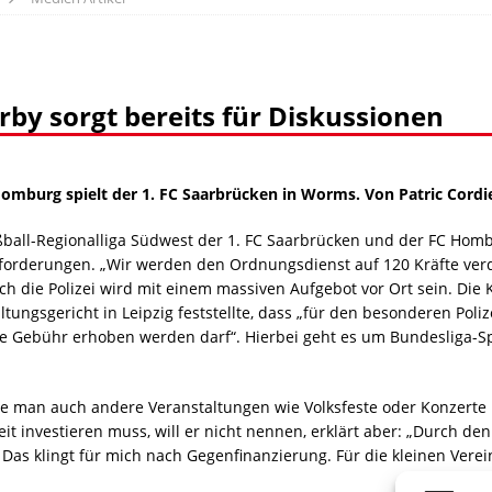
rby sorgt bereits für Diskussionen
mburg spielt der 1. FC Saarbrücken in Worms. Von Patric Cordi
all-Regionalliga Südwest der 1. FC Saarbrücken und der FC Hombu
nforderungen. „Wir werden den Ordnungsdienst auf 120 Kräfte verd
ch die Polizei wird mit einem massiven Aufgebot vor Ort sein. Die K
ungsgericht in Leipzig feststellte, dass „für den besonderen Pol
ne Gebühr erhoben werden darf“. Hierbei geht es um Bundesliga-Spi
 die man auch andere Veranstaltungen wie Volksfeste oder Konzerte 
eit investieren muss, will er nicht nennen, erklärt aber: „Durch d
. Das klingt für mich nach Gegenfinanzierung. Für die kleinen Ver