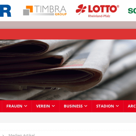
FRAUEN
VEREIN
BUSINESS
STADION
ARC
Medien Artikel