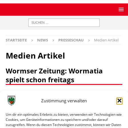
STARTSEITE
NEWS
PRESSESCHAU
Medien Artikel
Medien Artikel
Wormser Zeitung: Wormatia
spielt schon freitags
08.10.2003
Zustimmung verwalten
Vom 08.10.2003
Um dir ein optimales Erlebnis zu bieten, verwenden wir Technologien wie
bei. – Wegen des am kommenden Samstag
Cookies, um Geräteinformationen zu speichern und/oder darauf
stattfindenden EM-Qualifikationsspiels zwischen
zuzugreifen. Wenn du diesen Technologien zustimmst, können wir Daten