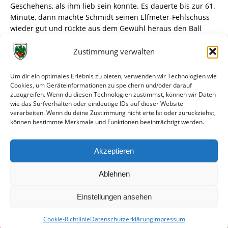
Geschehens, als ihm lieb sein konnte. Es dauerte bis zur 61.
Minute, dann machte Schmidt seinen Elfmeter-Fehlschuss
wieder gut und rückte aus dem Gewühl heraus den Ball
über die Linie. Damit war Punkte-Gleichstand mit den
Grünstadtern, ein Entscheidungsspiel hätte über den
Zustimmung verwalten
Teilnehmern an den Aufstiegsspielen entscheiden müssen.
Doch die Wormaten sorgten für Tatsachen. Nur drei
Um dir ein optimales Erlebnis zu bieten, verwenden wir Technologien wie
Minuten nach dem Ausgleich war Sebastian Schmitt auf der
Cookies, um Geräteinformationen zu speichern und/oder darauf
zuzugreifen. Wenn du diesen Technologien zustimmst, können wir Daten
linken Seite auf und davon, sein strammer Schuss von der
wie das Surfverhalten oder eindeutige IDs auf dieser Website
Strafraumgrenze ins lange Eck war für Bohrer unerreichbar.
verarbeiten. Wenn du deine Zustimmung nicht erteilst oder zurückziehst,
Auf der anderen Seite war nur noch einmal kurz Zittern
können bestimmte Merkmale und Funktionen beeinträchtigt werden.
angesagt, als Steve Kroll in der 82. Minute einen Schuss von
Giovanni Mannino über die Latte lenkte. Es war das letzte
Akzeptieren
Aufbäumen der Schifferstadter, dem Bullinger mit seinem
Treffer ein Ende setzte.
Ablehnen
Einstellungen ansehen
Cookie-Richtlinie
Datenschutzerklärung
Impressum
© VfR Wormatia Worms