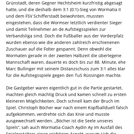
Grünstadt, deren Gegner Hechtsheim kurzfristig abgesagt
hatte, und die deshalb dem 3:1 (0:1)-Sieg von Wormatia II
und dem FSV Schifferstadt beiwohnten, mussten
eingestehen, dass die Wormser letztlich verdienter Sieger
und damit Teilnehmer an de Aufstiegsspielen zur
Verbandsliga sind. Doch die Fußballer aus der Vorderpfalz
wurden ebenso wie die anderen zahlreich erschienenen
Zuschauer auf die Folter gespannt. Denn obwohl die
Wormaten gerade in der zweiten Halbzeit die überlegene
Mannschaft waren, dauerte es doch bis zur 88. Minute, ehe
Marc Bullinger mit seinem Distanzschuss zum 3:1 alles klar
für die Aufstiegsspiele gegen den TuS Rüssingen machte.
Die Gastgeber waren eigentlich gut in die Partie gestartet,
machten gleich mächtig Druck und kamen schnell zu ersten
kleineren Möglichkeiten. Doch schnell kam der Bruch im
Spiel. Christoph Böcher war nach einem Kopfballduell falsch
aufgekommen, verdrehte sich das Knie und musste
ausgewechselt werden. „Böcher ist die Seele unseres
Spiels“, sah auch Wormatia-Coach Aydin Ay im Ausfall des
Spielgestalters einen wichtigen Aspekt, warum sich die