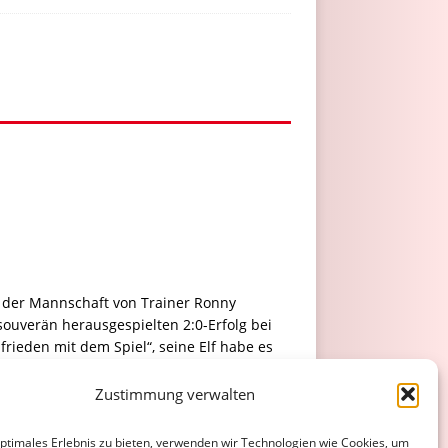
n der Mannschaft von Trainer Ronny
ouverän herausgespielten 2:0-Erfolg bei
ieden mit dem Spiel“, seine Elf habe es
Zustimmung verwalten
e Wormatias Angreifer Michael Schürg ein
nd dem Unparteiischen so keine andere
optimales Erlebnis zu bieten, verwenden wir Technologien wie Cookies, um