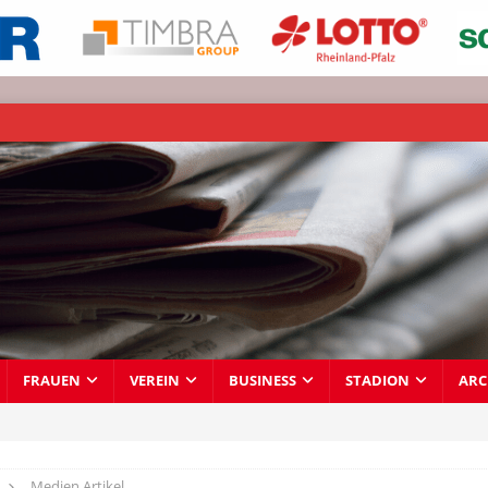
FRAUEN
VEREIN
BUSINESS
STADION
ARC
Medien Artikel