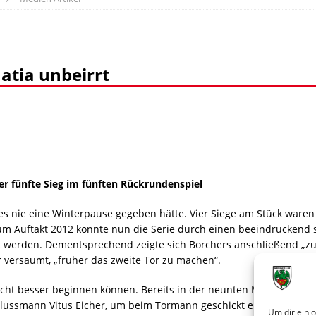
tia unbeirrt
r fünfte Sieg im fünften Rückrundenspiel
 es nie eine Winterpause gegeben hätte. Vier Siege am Stück ware
m Auftakt 2012 konnte nun die Serie durch einen beeindruckend s
werden. Dementsprechend zeigte sich Borchers anschließend „zufr
 versäumt, „früher das zweite Tor zu machen“.
icht besser beginnen können. Bereits in der neunten Minute nutzt
lussmann Vitus Eicher, um beim Tormann geschickt einzufädeln u
Um dir ein 