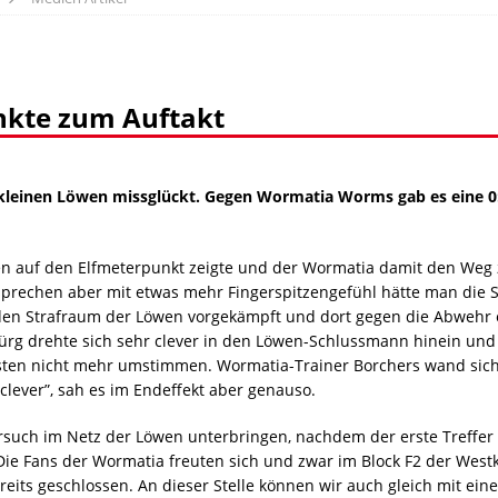
nkte zum Auftakt
den kleinen Löwen missglückt. Gegen Wormatia Worms gab es eine 
ten auf den Elfmeterpunkt zeigte und der Wormatia damit den Weg
sprechen aber mit etwas mehr Fingerspitzengefühl hätte man die 
 den Strafraum der Löwen vorgekämpft und dort gegen die Abwehr 
chürg drehte sich sehr clever in den Löwen-Schlussmann hinein und l
esten nicht mehr umstimmen. Wormatia-Trainer Borchers wand sich
lever”, sah es im Endeffekt aber genauso.
rsuch im Netz der Löwen unterbringen, nachdem der erste Treffer 
Die Fans der Wormatia freuten sich und zwar im Block F2 der Westk
its geschlossen. An dieser Stelle können wir auch gleich mit ei