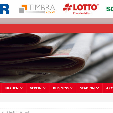
FRAUEN
VEREIN
BUSINESS
STADION
ARC
Medien Artikel