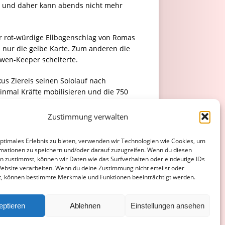
pt und daher kann abends nicht mehr
er rot-würdige Ellbogenschlag von Romas
s nur die gelbe Karte. Zum anderen die
öwen-Keeper scheiterte.
us Ziereis seinen Sololauf nach
inmal Kräfte mobilisieren und die 750
as 0:1 blieb auf der Anzeigetafel stehen.
er Stehhalle stimmten ihre Lieder an und
Zustimmung verwalten
l ausgeführten Freistoß der Wormatia bei
optimales Erlebnis zu bieten, verwenden wir Technologien wie Cookies, um
mationen zu speichern und/oder darauf zuzugreifen. Wenn du diesen
sicher stehende Wormatia-Abwehr nichts
n zustimmst, können wir Daten wie das Surfverhalten oder eindeutige IDs
chaft zufrieden.
Website verarbeiten. Wenn du deine Zustimmung nicht erteilst oder
t, können bestimmte Merkmale und Funktionen beeinträchtigt werden.
ATENSCHUTZERKLÄRUNG
COOKIE-RICHTLINIE (EU)
eptieren
Ablehnen
Einstellungen ansehen