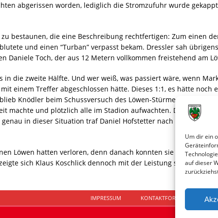
ichten abgerissen worden, lediglich die Stromzufuhr wurde gekap
 zu bestaunen, die eine Beschreibung rechtfertigen: Zum einen d
k blutete und einen “Turban” verpasst bekam. Dressler sah übrigen
egen Daniele Toch, der aus 12 Metern vollkommen freistehend am L
s in die zweite Hälfte. Und wer weiß, was passiert wäre, wenn Mark
t einem Treffer abgeschlossen hätte. Dieses 1:1, es hätte noch e
lieb Knödler beim Schussversuch des Löwen-Stürmers Sieger und d
it machte und plötzlich alle im Stadion aufwachten. Die Fans in d
nau in dieser Situation traf Daniel Hofstetter nach einem schnel
Um dir ein 
Geräteinfor
einen Löwen hatten verloren, denn danach konnten sie gegen eine 
Technologie
zeigte sich Klaus Koschlick dennoch mit der Leistung seiner Manns
auf dieser 
zurückziehs
IMPRESSUM
KONTAKTFORMULAR
D
Akz