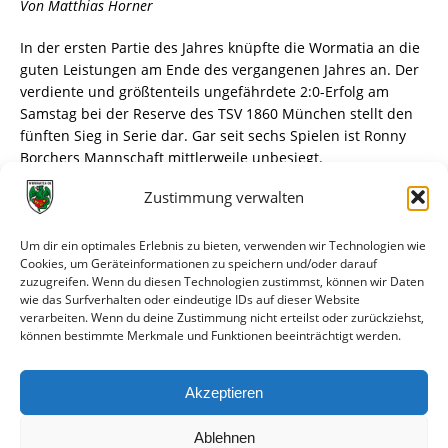
Von Matthias Horner
In der ersten Partie des Jahres knüpfte die Wormatia an die
guten Leistungen am Ende des vergangenen Jahres an. Der
verdiente und größtenteils ungefährdete 2:0-Erfolg am
Samstag bei der Reserve des TSV 1860 München stellt den
fünften Sieg in Serie dar. Gar seit sechs Spielen ist Ronny
Borchers Mannschaft mittlerweile unbesiegt.
Dementsprechend zeigte sich Borchers anschließend
Zustimmung verwalten
„zufrieden mit dem Spiel“, seine Elf habe es gegen den
„erwartet schweren Gegner“ einzig versäumt „früher das
zweite Tor zu machen“.
Um dir ein optimales Erlebnis zu bieten, verwenden wir Technologien wie
Cookies, um Geräteinformationen zu speichern und/oder darauf
zuzugreifen. Wenn du diesen Technologien zustimmst, können wir Daten
Dabei hätte die Begegnung im altehrwürdigen Grünwalder
wie das Surfverhalten oder eindeutige IDs auf dieser Website
Stadion im Münchner Stadtteil Giesing für die Wormser
verarbeiten. Wenn du deine Zustimmung nicht erteilst oder zurückziehst,
Gäste nicht besser beginnen können.
können bestimmte Merkmale und Funktionen beeinträchtigt werden.
Akzeptieren
weiterlesen
Ablehnen