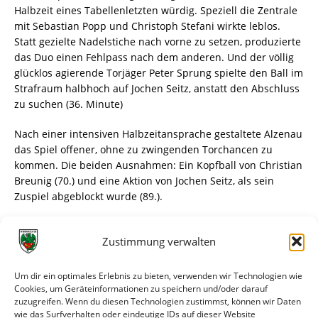
Halbzeit eines Tabellenletzten würdig. Speziell die Zentrale
mit Sebastian Popp und Christoph Stefani wirkte leblos.
Statt gezielte Nadelstiche nach vorne zu setzen, produzierte
das Duo einen Fehlpass nach dem anderen. Und der völlig
glücklos agierende Torjäger Peter Sprung spielte den Ball im
Strafraum halbhoch auf Jochen Seitz, anstatt den Abschluss
zu suchen (36. Minute)
Nach einer intensiven Halbzeitansprache gestaltete Alzenau
das Spiel offener, ohne zu zwingenden Torchancen zu
kommen. Die beiden Ausnahmen: Ein Kopfball von Christian
Breunig (70.) und eine Aktion von Jochen Seitz, als sein
Zuspiel abgeblockt wurde (89.).
„Nach solch einer verschlafenen ersten Halbzeit ist es eben
Zustimmung verwalten
schwer, den Hebel umzulegen“, betonte Simon
Goldhammer. So stellte Worms auch nach dem
Seitenwechsel die spielerisch bessere Mannschaft, die ihre
Um dir ein optimales Erlebnis zu bieten, verwenden wir Technologien wie
Konter aber nicht zielstrebig abschloss und so bis zum
Cookies, um Geräteinformationen zu speichern und/oder darauf
zuzugreifen. Wenn du diesen Technologien zustimmst, können wir Daten
Abpfiff um den verdienten Auswärtserfolg zittern musste.
wie das Surfverhalten oder eindeutige IDs auf dieser Website