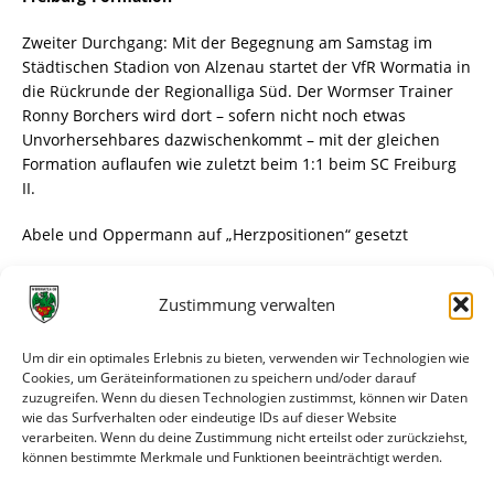
Zweiter Durchgang: Mit der Begegnung am Samstag im
Städtischen Stadion von Alzenau startet der VfR Wormatia in
die Rückrunde der Regionalliga Süd. Der Wormser Trainer
Ronny Borchers wird dort – sofern nicht noch etwas
Unvorhersehbares dazwischenkommt – mit der gleichen
Formation auflaufen wie zuletzt beim 1:1 beim SC Freiburg
II.
Abele und Oppermann auf „Herzpositionen“ gesetzt
An der Dreisam hatte der Coach seinem Team attestiert,
Zustimmung verwalten
„klasse gespielt“ zu haben. Insofern sieht Borchers keinerlei
Veranlassung, personelle Veränderungen vorzunehmen.
„Für mich war es immer wichtig“, sagt der Trainer, „eine
Um dir ein optimales Erlebnis zu bieten, verwenden wir Technologien wie
Stammformation zu finden. Dem nähern wir uns jetzt
Cookies, um Geräteinformationen zu speichern und/oder darauf
zuzugreifen. Wenn du diesen Technologien zustimmst, können wir Daten
endlich an, auch wenn es schon sehr spät im Jahr ist. Aber
wie das Surfverhalten oder eindeutige IDs auf dieser Website
wenn Spieler wie Marcel Abele und Lucas Oppermann, die
verarbeiten. Wenn du deine Zustimmung nicht erteilst oder zurückziehst,
lange verletzt waren, jetzt wieder fit sind, sind sie bei mir
können bestimmte Merkmale und Funktionen beeinträchtigt werden.
gesetzt. Sie nehmen in unserer Mannschaft Herzpositionen