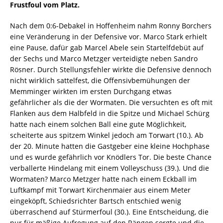
Frustfoul vom Platz.
Nach dem 0:6-Debakel in Hoffenheim nahm Ronny Borchers
eine Veränderung in der Defensive vor. Marco Stark erhielt
eine Pause, dafür gab Marcel Abele sein Startelfdebüt auf
der Sechs und Marco Metzger verteidigte neben Sandro
Rösner. Durch Stellungsfehler wirkte die Defensive dennoch
nicht wirklich sattelfest, die Offensivbemühungen der
Memminger wirkten im ersten Durchgang etwas
gefährlicher als die der Wormaten. Die versuchten es oft mit
Flanken aus dem Halbfeld in die Spitze und Michael Schürg
hatte nach einem solchen Ball eine gute Möglichkeit,
scheiterte aus spitzem Winkel jedoch am Torwart (10.). Ab
der 20. Minute hatten die Gastgeber eine kleine Hochphase
und es wurde gefährlich vor Knödlers Tor. Die beste Chance
verballerte Hindelang mit einem Volleyschuss (39.). Und die
Wormaten? Marco Metzger hatte nach einem Eckball im
Luftkampf mit Torwart Kirchenmaier aus einem Meter
eingeköpft, Schiedsrichter Bartsch entschied wenig
überraschend auf Stürmerfoul (30.). Eine Entscheidung, die
nur für mäßige Aufregung auf den Rängen sorgte und die