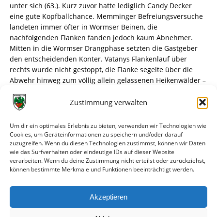
unter sich (63.). Kurz zuvor hatte lediglich Candy Decker
eine gute Kopfballchance. Memminger Befreiungsversuche
landeten immer öfter in Wormser Beinen, die
nachfolgenden Flanken fanden jedoch kaum Abnehmer.
Mitten in die Wormser Drangphase setzten die Gastgeber
den entscheidenden Konter. Vatanys Flankenlauf über
rechts wurde nicht gestoppt, die Flanke segelte über die
Abwehr hinweg zum völlig allein gelassenen Heikenwälder –
0:1 (79.). Es kam noch schlimmer. Als letzter Mann rangelte
Sandro Rösner verzweifelt mit Schmidt um den Ball, der
Zustimmung verwalten
wiederum zum an der selben Stelle erneut freistehenden
Heikenwälder kam – 0:2 (81.). Ein Eigentor, denn Marco
Um dir ein optimales Erlebnis zu bieten, verwenden wir Technologien wie
Metzger rutschte in Heikenwälders Flachschuss hinein. Die
Cookies, um Geräteinformationen zu speichern und/oder darauf
zuzugreifen. Wenn du diesen Technologien zustimmst, können wir Daten
seit 13 Spielen sieglosen Memminger wirkten nun wie
wie das Surfverhalten oder eindeutige IDs auf dieser Website
beflügelt und hatten auch noch einen dritten Treffer auf
verarbeiten. Wenn du deine Zustimmung nicht erteilst oder zurückziehst,
dem Fuß. Ein Spielverlauf wie gemacht für ein Frustfoul kurz
können bestimmte Merkmale und Funktionen beeinträchtigt werden.
vor Schluss, dass Martin Röser dann auch an der Seitenlinie
prompt beging und hierfür sicher 2-3 Spiele Sperre
Akzeptieren
kassieren wird (90.). Der ärgerliche Schlusspunkt hinter eine
unnötige und unverdiente Niederlage.