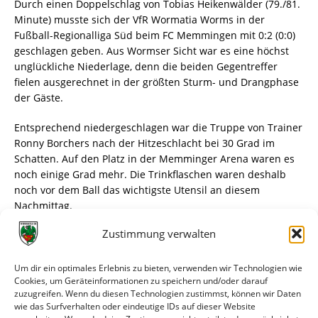
Durch einen Doppelschlag von Tobias Heikenwälder (79./81.
Minute) musste sich der VfR Wormatia Worms in der
Fußball-Regionalliga Süd beim FC Memmingen mit 0:2 (0:0)
geschlagen geben. Aus Wormser Sicht war es eine höchst
unglückliche Niederlage, denn die beiden Gegentreffer
fielen ausgerechnet in der größten Sturm- und Drangphase
der Gäste.
Entsprechend niedergeschlagen war die Truppe von Trainer
Ronny Borchers nach der Hitzeschlacht bei 30 Grad im
Schatten. Auf den Platz in der Memminger Arena waren es
noch einige Grad mehr. Die Trinkflaschen waren deshalb
noch vor dem Ball das wichtigste Utensil an diesem
Nachmittag.
Zustimmung verwalten
Borchers hält den Ball flachen
Für beide Mannschaften ging es um viel, auch wenn die
Um dir ein optimales Erlebnis zu bieten, verwenden wir Technologien wie
Trainer im Interview direkt vor dem Anpfiff den Ball flach
Cookies, um Geräteinformationen zu speichern und/oder darauf
zuzugreifen. Wenn du diesen Technologien zustimmst, können wir Daten
hielten. „Auch heute gibt es nur drei Punkte“, sagten Ronny
wie das Surfverhalten oder eindeutige IDs auf dieser Website
Borchers und Memmingens Esad Kahric unisono. Für die