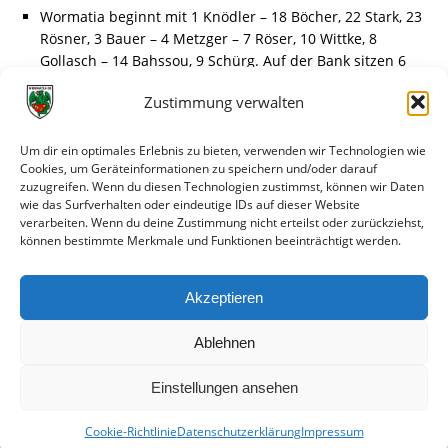
Wormatia beginnt mit 1 Knödler – 18 Böcher, 22 Stark, 23
Rösner, 3 Bauer – 4 Metzger – 7 Röser, 10 Wittke, 8
Gollasch – 14 Bahssou, 9 Schürg. Auf der Bank sitzen 6
Bischoff, 11 Henel, 16 Pantano, 17 Tusha, 21 Ammann
Zustimmung verwalten
und für das tor 24 Adami.
Die Aufstellungen liegen schon vor, die Gäste spielen wie
Um dir ein optimales Erlebnis zu bieten, verwenden wir Technologien wie
folgt: 1 Miltner – 3 Jung, 4 Cosic, 6 Cimen, 8 Di Gregorio, 9
Cookies, um Geräteinformationen zu speichern und/oder darauf
zuzugreifen. Wenn du diesen Technologien zustimmst, können wir Daten
Soriano, 11 Wolfert, 14 Schaaf, 15 Titsch-Rivero, 17
wie das Surfverhalten oder eindeutige IDs auf dieser Website
Streker, 18 Nazarov.
verarbeiten. Wenn du deine Zustimmung nicht erteilst oder zurückziehst,
können bestimmte Merkmale und Funktionen beeinträchtigt werden.
Herzlich Willkommen aus dem Wormatia Stadion in
Worms bei angenehmen 26°C. Beide Mannschaften sind
Akzeptieren
schon seit einiger Zeit auf dem Rasen und machen sich
warm.
Ablehnen
Einstellungen ansehen
Cookie-Richtlinie
Datenschutzerklärung
Impressum
© VfR Wormatia Worms