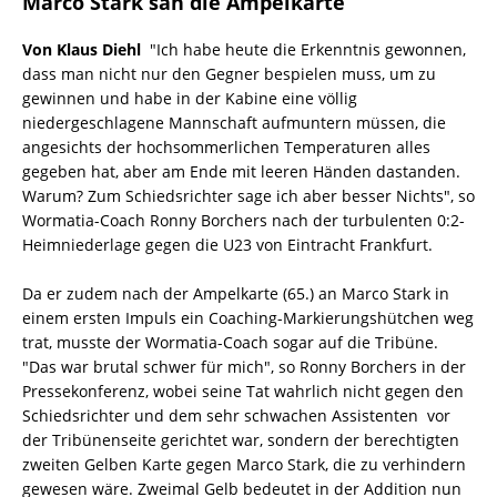
Marco Stark sah die Ampelkarte
Von Klaus Diehl
"Ich habe heute die Erkenntnis gewonnen,
dass man nicht nur den Gegner bespielen muss, um zu
gewinnen und habe in der Kabine eine völlig
niedergeschlagene Mannschaft aufmuntern müssen, die
angesichts der hochsommerlichen Temperaturen alles
gegeben hat, aber am Ende mit leeren Händen dastanden.
Warum? Zum Schiedsrichter sage ich aber besser Nichts", so
Wormatia-Coach Ronny Borchers nach der turbulenten 0:2-
Heimniederlage gegen die U23 von Eintracht Frankfurt.
Da er zudem nach der Ampelkarte (65.) an Marco Stark in
einem ersten Impuls ein Coaching-Markierungshütchen weg
trat, musste der Wormatia-Coach sogar auf die Tribüne.
"Das war brutal schwer für mich", so Ronny Borchers in der
Pressekonferenz, wobei seine Tat wahrlich nicht gegen den
Schiedsrichter und dem sehr schwachen Assistenten vor
der Tribünenseite gerichtet war, sondern der berechtigten
zweiten Gelben Karte gegen Marco Stark, die zu verhindern
gewesen wäre. Zweimal Gelb bedeutet in der Addition nun