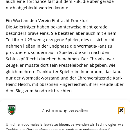
auch eine Torchance fast auf dem Fuß, die aber gerade
noch abgeblockt werden konnte.
Ein Wort an den Verein Eintracht Frankfurt
Die Adlerträger haben bekannterweise nicht gerade
besonders brave Fans. Sie besitzen aber auch mit einem
Teil ihrer U23 wenig erzogene Spieler, dies es sich nicht
nehmen ließen in der Endphase die Wormatia-Fans zu
provozieren, sondern auch Spieler, die sich nach dem
Schlusspfiff echt daneben benahmen. Der Chronist war
Zeuge, er musste dort sein Presseleibchen abgeben, wie
gleich mehrere Frankfurter Spieler im Innenraum, da stand
nur der Wormatia-Vorstand und der Ehrenvorsitzende Karl-
Heinz Hesch, mit obszönen Fingerzeichen, ihrer Freude über
den Sieg zum Ausdruck brachten.
Schade wegen dieser Begleitumstände, denn es war
eigentlich ein richtig gutes Fußballspiel. Aber auch ein
Zustimmung verwalten
Fingerzeig an die Wormatia-Spieler ,sich einfach noch
cleverer verhalten zu müssen. Die nächste
Um dir ein optimales Erlebnis zu bieten, verwenden wir Technologien wie
Bewährungsprobe folgt am kommenden Samstag um 14
Cookies, um Geräteinformationen zu speichern und/oder darauf