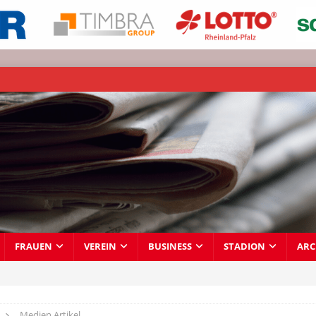
FRAUEN
VEREIN
BUSINESS
STADION
ARC
Medien Artikel