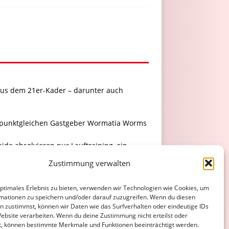
e aus dem 21er-Kader – darunter auch
n punktgleichen Gastgeber Wormatia Worms
ide absolvieren nur Lauftraining, ein
der sein Team verstärkt. "Die Tendenz ist
Zustimmung verwalten
 zwölf Feldspielern auskommen, beim 2:1
optimales Erlebnis zu bieten, verwenden wir Technologien wie Cookies, um
mationen zu speichern und/oder darauf zuzugreifen. Wenn du diesen
elt wurde. "Das hat uns Sicherheit
n zustimmst, können wir Daten wie das Surfverhalten oder eindeutige IDs
Website verarbeiten. Wenn du deine Zustimmung nicht erteilst oder
t, können bestimmte Merkmale und Funktionen beeinträchtigt werden.