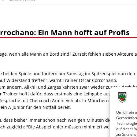
rrochano: Ein Mann hofft auf Profis
r Lage, wenn alle Mann an Bord sind? Zurzeit fehlen sieben Akteur
re beiden Spiele und fordern am Samstag im Spitzenspiel nun de
auf Widerstand treffen", warnt Trainer Oscar Corrochano.
aum ändern. Alikhil und Zarges kehrten zwar wieder zurück, doch be
r Trainer hofft dafür, dass erstmals eine Leihgabe aus dem Profika
e Gespräche mit Chefcoach Armin Veh ab. In München musste er mit
ein A-Junior für den Notfall bereit.
Um dir ein 
Geräteinfor
 dass bisher immer schon nach wenigen Minuten die Führung erzi
Technologie
ch zugleich: "Die Abspielfehler müssen minimiert werden."
auf dieser 
zurückziehs