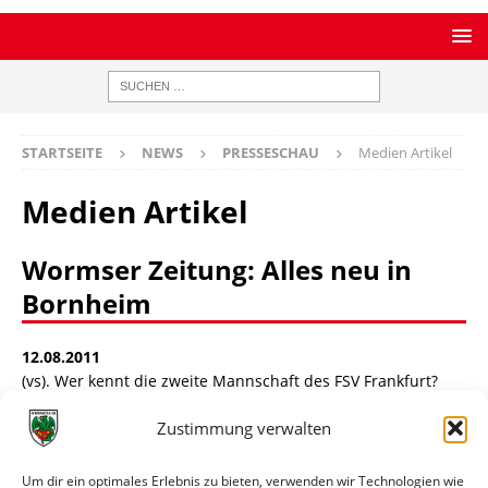
STARTSEITE
NEWS
PRESSESCHAU
Medien Artikel
Medien Artikel
Wormser Zeitung: Alles neu in
Bornheim
12.08.2011
(vs). Wer kennt die zweite Mannschaft des FSV Frankfurt?
Laut „Kicker“-Extraheft für die neue Spielzeit hatte der in
Zustimmung verwalten
der letzten Saison am Ende vom Ex-Wormatia-Trainer
Bernhard Trares gecoachte Regionalligist in der
Sommerpause den Abgang von sage und schreibe 19
Um dir ein optimales Erlebnis zu bieten, verwenden wir Technologien wie