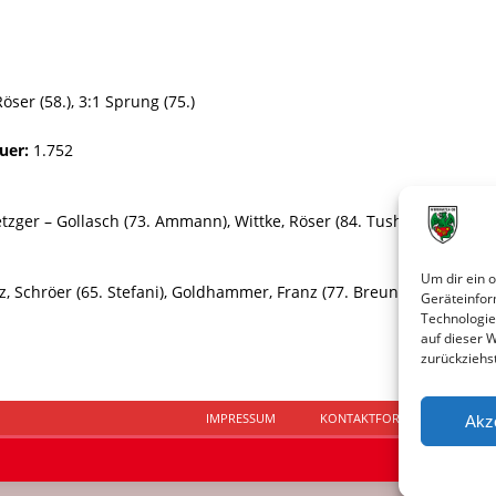
Röser (58.), 3:1 Sprung (75.)
uer:
1.752
tzger – Gollasch (73. Ammann), Wittke, Röser (84. Tusha) – Bahssou
Um dir ein 
, Schröer (65. Stefani), Goldhammer, Franz (77. Breunig), Popp – By
Geräteinfor
Technologie
auf dieser 
zurückziehs
IMPRESSUM
KONTAKTFORMULAR
D
Akz