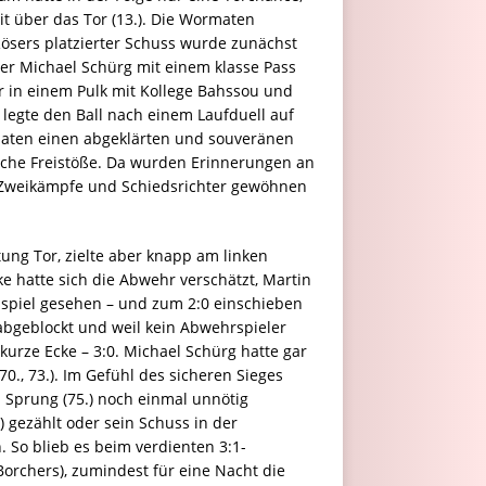
it über das Tor (13.). Die Wormaten
ösers platzierter Schuss wurde zunächst
er Michael Schürg mit einem klasse Pass
r in einem Pulk mit Kollege Bahssou und
 legte den Ball nach einem Laufduell auf
rmaten einen abgeklärten und souveränen
reiche Freistöße. Da wurden Erinnerungen an
n Zweikämpfe und Schiedsrichter gewöhnen
ung Tor, zielte aber knapp am linken
ke hatte sich die Abwehr verschätzt, Martin
dspiel gesehen – und zum 2:0 einschieben
 abgeblockt und weil kein Abwehrspieler
urze Ecke – 3:0. Michael Schürg hatte gar
0., 73.). Im Gefühl des sicheren Sieges
Sprung (75.) noch einmal unnötig
) gezählt oder sein Schuss in der
. So blieb es beim verdienten 3:1-
orchers), zumindest für eine Nacht die