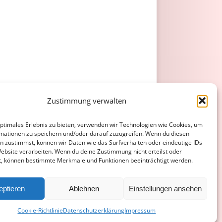
 (90. Pantano), Schürg.
Zustimmung verwalten
optimales Erlebnis zu bieten, verwenden wir Technologien wie Cookies, um
strek (53. Simsek), Sprung.
mationen zu speichern und/oder darauf zuzugreifen. Wenn du diesen
n zustimmst, können wir Daten wie das Surfverhalten oder eindeutige IDs
Website verarbeiten. Wenn du deine Zustimmung nicht erteilst oder
t, können bestimmte Merkmale und Funktionen beeinträchtigt werden.
ATENSCHUTZERKLÄRUNG
COOKIE-RICHTLINIE (EU)
eptieren
Ablehnen
Einstellungen ansehen
Cookie-Richtlinie
Datenschutzerklärung
Impressum