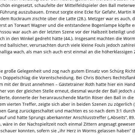
schön eingesetzt, schaufelte der Mittelfeldspieler den Ball meterwe
Führung auszubauen. Erneut sorgte eine Ecke für Gefahr, Martin R
em Rückraum zischte über die Latte (28.). Metzger war es auch, d
te erst an Torwart Wagner und die entstandene Bogenlampe köpfte e
ahssou war auch an der letzten Szene vor der Halbzeit beteiligt und
noch in den Winkel gedreht hätte (44.). Insgesamt machten die Wo
end ballsicher, verursachten durch viele kleine Fouls jedoch zahl
alliga wach, als man sich auch erst einmal an die höherklassige
e große Gelegenheit und zog nach gutem Einsatz von Schürg Richt
ein Doppelschlag die Vorentscheidung. Bei Chris Böchers Rechtsflan
m mit der Brust annehmen – Gästetrainer Roth hatte hier ein Han
cher von der gleichen Stelle erneut, diesmal wurde der Ball jedoch
erte, donnerte der heranrauschende Martin Röser den Ball in die k
 vierten Treffer, zeigte sich aber in beiden Szenen zu zögerlich (7
nen Gang zurückgeschaltet und machten es so nach dem 3:1 durch 
uf und hätte Sprungs aberkannter Anschlusstreffer („Abseits“, 89.
n, wäre in der Nachspieltzeit noch einmal Zittern angesagt gewesen
schauer konnten, sofern sie „ihr Herz in Worms gelassen haben“ (B