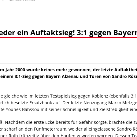
eder ein Auftaktsieg! 3:1 gegen Baye
m Jahr 2000 wurde keines mehr gewonnen, der letzte Auftaktheims
 einem 3:1-Sieg gegen Bayern Alzenau und Toren von Sandro Rösn
 gleiche wie im letzten Testspielsieg gegen Koblenz (ebenfalls 3:1
pärlich besetzte Ersatzbank auf. Der letzte Neuzugang Marco Metz
 Younes Bahssou mit seiner Schnelligkeit und Zielstrebigkeit eine
. Nachdem die erste Ecke bereits für Gefahr sorgte, brachte die z
der scharf an den Fünfmeterraum, wo der alleingelassene Sandro Rö
ner Roth frühzeitig über den Haufen geworfen worden. Dessen Tea