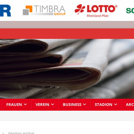
FRAUEN
VEREIN
BUSINESS
STADION
ARC
Medien Artikel