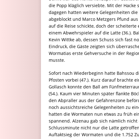
die Popp kläglich versiebte. Mit der Hacke 
dagegen hatten weitere Gelegenheiten die 
abgeblockt und Marco Metzgers Pfund aus d
auf die Reise schickte, doch der scheiter
einem Abwehrspieler auf die Latte (36.). B
Kevin Wittke ab, dessen Schuss sich fast 
Eindruck, die Gäste zeigten sich überrasch
Wormatias erste Gehversuche in der Region
musste.
Sofort nach Wiederbeginn hatte Bahssou di
Pfosten vorbei (47.). Kurz darauf brachte 
Gollasch konnte den Ball am Fünfmeterrau
(54.). Kaum vier Minuten später flankte Bö
den Abpraller aus der Gefahrenzone beförd
noch aussichtsreiche Gelegenheiten zu einem
hatten die Wormaten nun etwas zu früh ei
spannend. Alzenau gab sich nämlich nicht a
Schlussminute nicht nur die Latte getroffe
Auftaktsieg der Wormaten und die 1.752 Zu