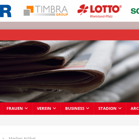
FRAUEN
VEREIN
BUSINESS
STADION
ARC
Medien Artikel