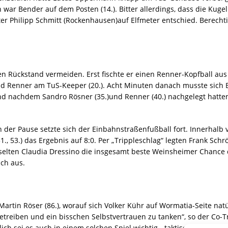
ar Bender auf dem Posten (14.). Bitter allerdings, dass die Kuge
r Philipp Schmitt (Rockenhausen)auf Elfmeter entschied. Berechtig
 Rückstand vermeiden. Erst fischte er einen Renner-Kopfball aus 
nd Renner am TuS-Keeper (20.). Acht Minuten danach musste sich 
nd nachdem Sandro Rösner (35.)und Renner (40.) nachgelegt hatte
der Pause setzte sich der Einbahnstraßenfußball fort. Innerhalb
1., 53.) das Ergebnis auf 8:0. Per „Trippleschlag“ legten Frank Schr
selten Claudia Dressino die insgesamt beste Weinsheimer Chance 
ach aus.
rtin Röser (86.), worauf sich Volker Kühr auf Wormatia-Seite natü
reiben und ein bisschen Selbstvertrauen zu tanken“, so der Co-Tra
tlich sei es auch in einem solchen Spiel wichtig, „taktisch kompakt