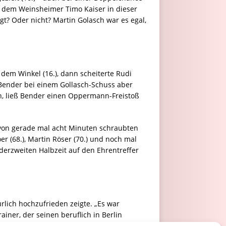
l dem Weinsheimer Timo Kaiser in dieser
t? Oder nicht? Martin Golasch war es egal,
dem Winkel (16.), dann scheiterte Rudi
Bender bei einem Gollasch-Schuss aber
n, ließ Bender einen Oppermann-Freistoß
 von gerade mal acht Minuten schraubten
öer (68.), Martin Röser (70.) und noch mal
derzweiten Halbzeit auf den Ehrentreffer
rlich hochzufrieden zeigte. „Es war
iner, der seinen beruflich in Berlin
 zu stehen und ein paar Dinge zu zeigen“.