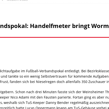
ndspokal: Handelfmeter bringt Worm
lichtaufgabe im Fußball-Verbandspokal entledigt. Bei Bezirksklass
h und tankte so ein wenig Selbstvertrauen für kommende Aufgaben
ust, fanden sich bei Nieselregen doch allenfalls 350 Zuschauer im
stgebern. Schon nach drei Minuten fasste sich der Weinsheimer T
eeper Nico Adami mit den Fäusten parierte. Fortan ging es aber n
 weshalb sich TuS-Keeper Danny Bender regelmäßig auszeichnen d
chenzeitlich hatte Lucas Oppermann knapp am TuS-Gehäuse vorbei ge