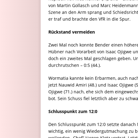
von Martin Gollasch und Marc Heidenmann w
Szene an den Arm sprang und Schiedsrichte
er traf und brachte den VfR in die Spur.
Rückstand vermeiden
Zwei Mal noch konnte Bender einen höheren
Hübner nach Vorarbeit von Isaac Ojigwe u
doch ein zweites Mal geschlagen geben. U
durchrutschen – 0:5 (44.).
Wormatia kannte kein Erbarmen, auch nach 
jetzt Nauwid Amiri (48.) und Isaac Ojigwe (5
Ojigwe (71.) nach, ehe sich dem eingewech
bot. Sein Schuss fiel letztlich aber zu schw
Schlusspunkt zum 12:0
Den Schlusspunkt zum 12:0 setzte danach Ma
wichtig, ein wenig Wiedergutmachung zu bet
weilenden „Chef“ Jürgen Klotz vertrat. Letz