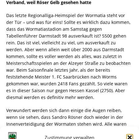
Verband, weil Röser Gelb gesehen hatte
Das letzte Regionalliga-Heimspiel der Wormatia steht vor
der Tür – und was für eins! Sollte es wirklich dazu kommen,
dass das Wormatiastadion am Samstag gegen
Tabellenführer Darmstadt 98 ausverkauft ist? 5500 gehen
rein. Das ist viel, vielleicht zu viel, um ausverkauft zu
werden. Aber wenn allein weit über 2000 aus Darmstadt
kommen, sollte es voller werden als alles, was zuletzt in
Meisterschaftsspielen an der Alzeyer Straße zu beobachten
war. Beim Saisonfinale letztes Jahr, als der bereits
feststehende Meister 1. FC Saarbrücken nach Worms
gekommen war, wurden 2418 Fans gezählt. So viele waren
es in dieser Saison nur gegen Hessen Kassel (2750). Aber
diesmal werden es definitiv mehr werden.
Verwundert werden sich dann einige die Augen reiben,
wenn sie sehen, dass Sandro Rösner doch wieder in der
Innenverteidigung der Wormaten stehen wird. Alle waren
davon ausgegangen, dass der VfR-Kapitän die fünfte Gelbe
Zustimmung verwalten
Karte beim 2:1-Auswärtssieg am Dienstag in Heilbronn