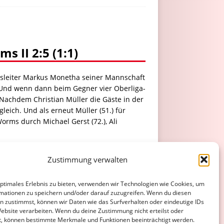
 II 2:5 (1:1)
gsleiter Markus Monetha seiner Mannschaft
: "Und wenn dann beim Gegner vier Oberliga-
 Nachdem Christian Müller die Gäste in der
eich. Und als erneut Müller (51.) für
rms durch Michael Gerst (72.), Ali
Zustimmung verwalten
ATENSCHUTZERKLÄRUNG
COOKIE-RICHTLINIE (EU)
optimales Erlebnis zu bieten, verwenden wir Technologien wie Cookies, um
mationen zu speichern und/oder darauf zuzugreifen. Wenn du diesen
n zustimmst, können wir Daten wie das Surfverhalten oder eindeutige IDs
Website verarbeiten. Wenn du deine Zustimmung nicht erteilst oder
t, können bestimmte Merkmale und Funktionen beeinträchtigt werden.