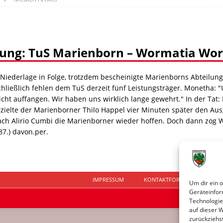
ung: TuS Marienborn – Wormatia Worms
 Niederlage in Folge, trotzdem bescheinigte Marienborns Abteilun
Schließlich fehlen dem TuS derzeit fünf Leistungsträger. Monetha
cht auffangen. Wir haben uns wirklich lange gewehrt." In der Tat:
zielte der Marienborner Thilo Happel vier Minuten später den Ausgl
ch Alirio Cumbi die Marienborner wieder hoffen. Doch dann zog Wo
87.) davon.per.
IMPRESSUM
KONTAKTFORMULAR
D
Um dir ein 
Geräteinfor
Technologie
auf dieser 
zurückziehs