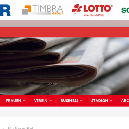
FRAUEN
VEREIN
BUSINESS
STADION
ARC
Medien Artikel