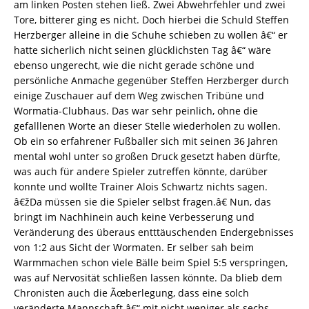
am linken Posten stehen ließ. Zwei Abwehrfehler und zwei
Tore, bitterer ging es nicht. Doch hierbei die Schuld Steffen
Herzberger alleine in die Schuhe schieben zu wollen â€“ er
hatte sicherlich nicht seinen glücklichsten Tag â€“ wäre
ebenso ungerecht, wie die nicht gerade schöne und
persönliche Anmache gegenüber Steffen Herzberger durch
einige Zuschauer auf dem Weg zwischen Tribüne und
Wormatia-Clubhaus. Das war sehr peinlich, ohne die
gefalllenen Worte an dieser Stelle wiederholen zu wollen.
Ob ein so erfahrener Fußballer sich mit seinen 36 Jahren
mental wohl unter so großen Druck gesetzt haben dürfte,
was auch für andere Spieler zutreffen könnte, darüber
konnte und wollte Trainer Alois Schwartz nichts sagen.
â€žDa müssen sie die Spieler selbst fragen.â€ Nun, das
bringt im Nachhinein auch keine Verbesserung und
Veränderung des überaus entttäuschenden Endergebnisses
von 1:2 aus Sicht der Wormaten. Er selber sah beim
Warmmachen schon viele Bälle beim Spiel 5:5 verspringen,
was auf Nervosität schließen lassen könnte. Da blieb dem
Chronisten auch die Ãœberlegung, dass eine solch
veränderte Mannschaft â€“ mit nicht weniger als sechs