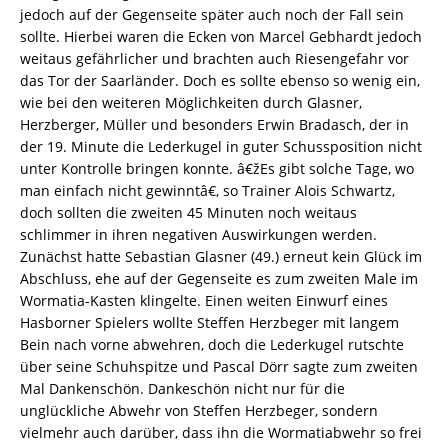
jedoch auf der Gegenseite später auch noch der Fall sein
sollte. Hierbei waren die Ecken von Marcel Gebhardt jedoch
weitaus gefährlicher und brachten auch Riesengefahr vor
das Tor der Saarländer. Doch es sollte ebenso so wenig ein,
wie bei den weiteren Möglichkeiten durch Glasner,
Herzberger, Müller und besonders Erwin Bradasch, der in
der 19. Minute die Lederkugel in guter Schussposition nicht
unter Kontrolle bringen konnte. â€žEs gibt solche Tage, wo
man einfach nicht gewinntâ€, so Trainer Alois Schwartz,
doch sollten die zweiten 45 Minuten noch weitaus
schlimmer in ihren negativen Auswirkungen werden.
Zunächst hatte Sebastian Glasner (49.) erneut kein Glück im
Abschluss, ehe auf der Gegenseite es zum zweiten Male im
Wormatia-Kasten klingelte. Einen weiten Einwurf eines
Hasborner Spielers wollte Steffen Herzbeger mit langem
Bein nach vorne abwehren, doch die Lederkugel rutschte
über seine Schuhspitze und Pascal Dörr sagte zum zweiten
Mal Dankenschön. Dankeschön nicht nur für die
unglückliche Abwehr von Steffen Herzbeger, sondern
vielmehr auch darüber, dass ihn die Wormatiabwehr so frei