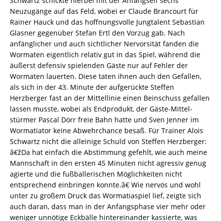
Schwartz schickte hierbei mit der Anfangself sechs
Neuzugänge auf das Feld, wobei er Claude Brancourt für
Rainer Hauck und das hoffnungsvolle Jungtalent Sebastian
Glasner gegenüber Stefan Ertl den Vorzug gab. Nach
anfänglicher und auch sichtlicher Nervorsität fanden die
Wormaten eigentlich relativ gut in das Spiel, während die
äußerst defensiv spielenden Gäste nur auf Fehler der
Wormaten lauerten. Diese taten ihnen auch den Gefallen,
als sich in der 43. Minute der aufgerückte Steffen
Herzberger fast an der Mittellinie einen Beinschuss gefallen
lassen musste, wobei als Endprodukt, der Gäste-Mittel-
stürmer Pascal Dörr freie Bahn hatte und Sven Jenner im
Wormatiator keine Abwehrchance besaß. Für Trainer Alois
Schwartz nicht die alleinige Schuld von Steffen Herzberger:
â€žDa hat einfach die Abstimmung gefehlt, wie auch meine
Mannschaft in den ersten 45 Minuten nicht agressiv genug
agierte und die fußballerischen Möglichkeiten nicht
entsprechend einbringen konnte.â€ Wie nervös und wohl
unter zu großem Druck das Wormatiaspiel lief, zeigte sich
auch daran, dass man in der Anfangsphase vier mehr oder
weniger unnötige Eckbälle hintereinander kassierte, was