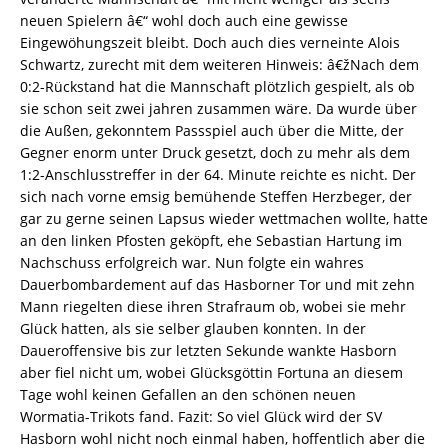
neuen Spielern â€“ wohl doch auch eine gewisse
Eingewöhungszeit bleibt. Doch auch dies verneinte Alois
Schwartz, zurecht mit dem weiteren Hinweis: â€žNach dem
0:2-Rückstand hat die Mannschaft plötzlich gespielt, als ob
sie schon seit zwei jahren zusammen wäre. Da wurde über
die Außen, gekonntem Passspiel auch über die Mitte, der
Gegner enorm unter Druck gesetzt, doch zu mehr als dem
1:2-Anschlusstreffer in der 64. Minute reichte es nicht. Der
sich nach vorne emsig bemühende Steffen Herzbeger, der
gar zu gerne seinen Lapsus wieder wettmachen wollte, hatte
an den linken Pfosten geköpft, ehe Sebastian Hartung im
Nachschuss erfolgreich war. Nun folgte ein wahres
Dauerbombardement auf das Hasborner Tor und mit zehn
Mann riegelten diese ihren Strafraum ob, wobei sie mehr
Glück hatten, als sie selber glauben konnten. In der
Daueroffensive bis zur letzten Sekunde wankte Hasborn
aber fiel nicht um, wobei Glücksgöttin Fortuna an diesem
Tage wohl keinen Gefallen an den schönen neuen
Wormatia-Trikots fand. Fazit: So viel Glück wird der SV
Hasborn wohl nicht noch einmal haben, hoffentlich aber die