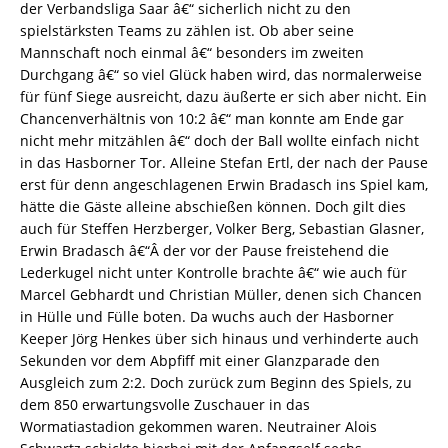
der Verbandsliga Saar â€“ sicherlich nicht zu den
spielstärksten Teams zu zählen ist. Ob aber seine
Mannschaft noch einmal â€“ besonders im zweiten
Durchgang â€“ so viel Glück haben wird, das normalerweise
für fünf Siege ausreicht, dazu äußerte er sich aber nicht. Ein
Chancenverhältnis von 10:2 â€“ man konnte am Ende gar
nicht mehr mitzählen â€“ doch der Ball wollte einfach nicht
in das Hasborner Tor. Alleine Stefan Ertl, der nach der Pause
erst für denn angeschlagenen Erwin Bradasch ins Spiel kam,
hätte die Gäste alleine abschießen können. Doch gilt dies
auch für Steffen Herzberger, Volker Berg, Sebastian Glasner,
Erwin Bradasch â€“Â der vor der Pause freistehend die
Lederkugel nicht unter Kontrolle brachte â€“ wie auch für
Marcel Gebhardt und Christian Müller, denen sich Chancen
in Hülle und Fülle boten. Da wuchs auch der Hasborner
Keeper Jörg Henkes über sich hinaus und verhinderte auch
Sekunden vor dem Abpfiff mit einer Glanzparade den
Ausgleich zum 2:2. Doch zurück zum Beginn des Spiels, zu
dem 850 erwartungsvolle Zuschauer in das
Wormatiastadion gekommen waren. Neutrainer Alois