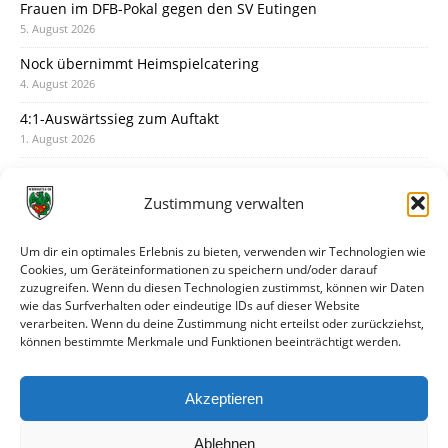
Frauen im DFB-Pokal gegen den SV Eutingen
5. August 2026
Nock übernimmt Heimspielcatering
4. August 2026
4:1-Auswärtssieg zum Auftakt
1. August 2026
Pokal: Wormatia muss zu Schott Mainz
31. Juli 2026
Zustimmung verwalten
Wormatia trauert um Jürgen Dinger
30. Juli 2026
Um dir ein optimales Erlebnis zu bieten, verwenden wir Technologien wie
Cookies, um Geräteinformationen zu speichern und/oder darauf
Deine Spielminute: 89+1
zuzugreifen. Wenn du diesen Technologien zustimmst, können wir Daten
28. Juli 2026
wie das Surfverhalten oder eindeutige IDs auf dieser Website
verarbeiten. Wenn du deine Zustimmung nicht erteilst oder zurückziehst,
Neuer Rückensponsor
können bestimmte Merkmale und Funktionen beeinträchtigt werden.
28. Juli 2026
Neue Podcast-Folge: So tickt Björn!
Akzeptieren
27. Juli 2026
Ablehnen